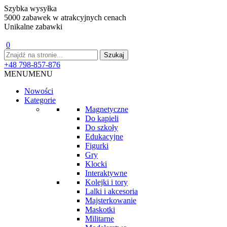
Szybka wysyłka
5000 zabawek w atrakcyjnych cenach
Unikalne zabawki
0
+48 798-857-876
MENU
MENU
Nowości
Kategorie
Magnetyczne
Do kąpieli
Do szkoły
Edukacyjne
Figurki
Gry
Klocki
Interaktywne
Kolejki i tory
Lalki i akcesoria
Majsterkowanie
Maskotki
Militarne