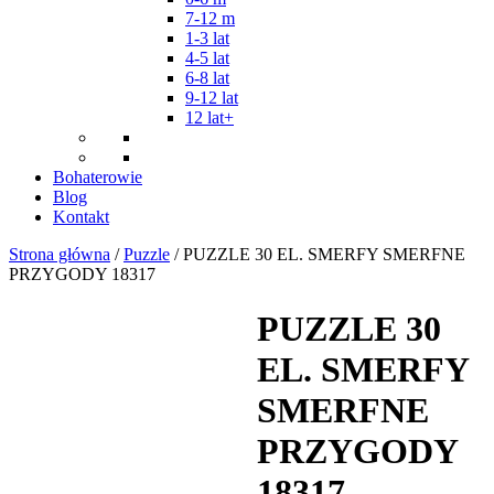
7-12 m
1-3 lat
4-5 lat
6-8 lat
9-12 lat
12 lat+
Bohaterowie
Blog
Kontakt
Strona główna
/
Puzzle
/ PUZZLE 30 EL. SMERFY SMERFNE
PRZYGODY 18317
PUZZLE 30
EL. SMERFY
SMERFNE
PRZYGODY
18317