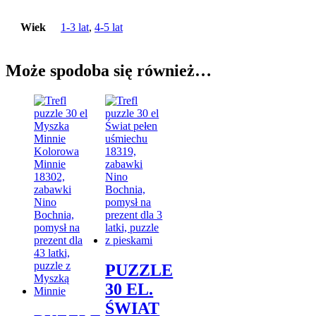
Wiek
1-3 lat
,
4-5 lat
Może spodoba się również…
PUZZLE
30 EL.
ŚWIAT