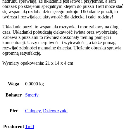
nadruku sprawiają, że układanie jest łatwe i przyjemne, a sam
obrazek po sklejeniu specjalnym klejem do puzzli Trefl może stać
się wspaniałą ozdobą dziecięcego pokoju. Układanie puzzli, to
twórcza i rozwijająca aktywność dla dziecka i całej rodziny!
Układanie puzzli to wspaniała rozrywka i moc zabawy na długi
czas. Układanki pobudzają ciekawość świata oraz wyobraźnię.
Zabawa z puzzlami to również doskonały trening pamięci i
koncentracji. Uczy cierpliwości i wytrwałości, a także pomaga
rozwijać zdolności manualne dziecka. Ułożenie obrazka sprawia
ogromną satysfakcję.
Wymiary opakowania: 21 x 14 x 4 cm
Waga
0,0000 kg
Bohater
Smerfy
Płeć
Chłopcy
,
Dziewczynki
Producent
Trefl