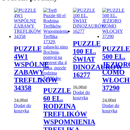
PUZZLE
PUZZLE
PUZZLE
100 EL.
4W1
500 EL.
ŚWIAT
WSPÓLNE
JEZIOR
DINOZAURÓW
ZABAWY
COMO
16277
TREFLIKÓW
WŁOCH
34358
37290
16,00
zł
PUZZLE
Dodaj do
60 EL.
koszyka
24,00
zł
24,00
zł
RODZINA
Dodaj do
Dodaj do
koszyka
koszyka
TREFLIKÓW
WSPOMNIENIA
TREFLIKA