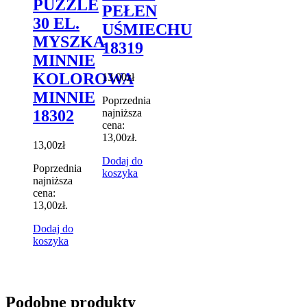
PUZZLE
PEŁEN
30 EL.
UŚMIECHU
MYSZKA
18319
MINNIE
KOLOROWA
13,00
zł
MINNIE
Poprzednia
najniższa
18302
cena:
13,00
zł
.
13,00
zł
Dodaj do
Poprzednia
koszyka
najniższa
cena:
13,00
zł
.
Dodaj do
koszyka
Podobne produkty