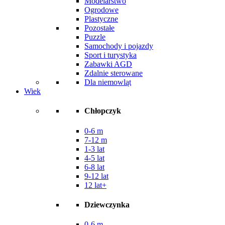
Modelarstwo
Ogrodowe
Plastyczne
Pozostałe
Puzzle
Samochody i pojazdy
Sport i turystyka
Zabawki AGD
Zdalnie sterowane
Dla niemowląt
Wiek
Chłopczyk
0-6 m
7-12 m
1-3 lat
4-5 lat
6-8 lat
9-12 lat
12 lat+
Dziewczynka
0-6 m