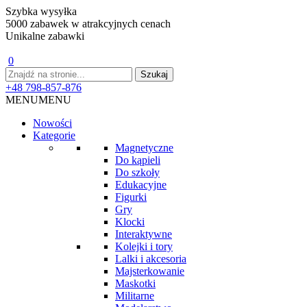
Szybka wysyłka
5000 zabawek w atrakcyjnych cenach
Unikalne zabawki
0
+48 798-857-876
MENU
MENU
Nowości
Kategorie
Magnetyczne
Do kąpieli
Do szkoły
Edukacyjne
Figurki
Gry
Klocki
Interaktywne
Kolejki i tory
Lalki i akcesoria
Majsterkowanie
Maskotki
Militarne