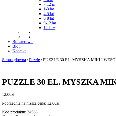
7-12 m
1-3 lat
4-5 lat
6-8 lat
9-12 lat
12 lat+
Bohaterowie
Blog
Kontakt
Strona główna
/
Puzzle
/ PUZZLE 30 EL. MYSZKA MIKI I WES
PUZZLE 30 EL. MYSZKA MI
12,00
zł
Poprzednia najniższa cena:
12,00
zł
.
Kod produktu: 34568