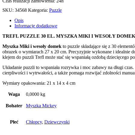
Czas realizacji zamówienia: 24h
SKU:
34568
Kategoria:
Puzzle
Opis
Informacje dodatkowe
TREFL PUZZLE 30 EL. MYSZKA MIKI I WESOŁY DOME
Myszka Miki i wesoły domek
to puzzle składające się z 30 element
obrazek o wymiarach 27 x 20 cm. Precyzyjnie wykonane i idealnie do
klejem do puzzli Trefl może stać się wspaniałą ozdobą dziecięcego pok
Układanie puzzli to wspaniała rozrywka i moc zabawy na długi czas.
cierpliwości i wytrwałości, a także pomaga rozwijać zdolności manua
Wymiary opakowania: 21 x 14 x 4 cm
Waga
0,0000 kg
Bohater
Myszka Mickey
Płeć
Chłopcy
,
Dziewczynki