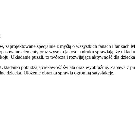
K
ów, zaprojektowane specjalnie z myślą o wszystkich fanach i fankach
My
pasowane elementy oraz wysoka jakość nadruku sprawiają, że układanie
oju. Układanie puzzli, to twórcza i rozwijająca aktywność dla dziecka 
 Układanki pobudzają ciekawość świata oraz wyobraźnię. Zabawa z puz
lne dziecka. Ułożenie obrazka sprawia ogromną satysfakcję.