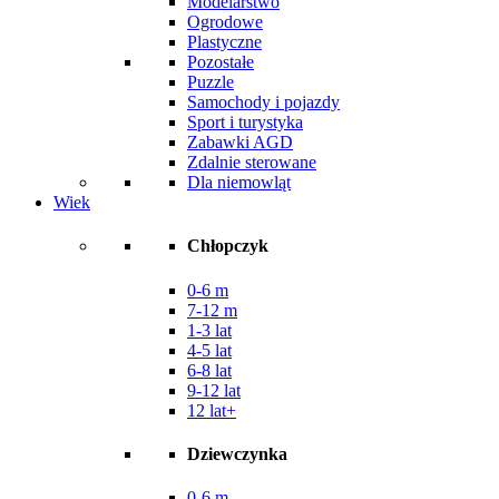
Modelarstwo
Ogrodowe
Plastyczne
Pozostałe
Puzzle
Samochody i pojazdy
Sport i turystyka
Zabawki AGD
Zdalnie sterowane
Dla niemowląt
Wiek
Chłopczyk
0-6 m
7-12 m
1-3 lat
4-5 lat
6-8 lat
9-12 lat
12 lat+
Dziewczynka
0-6 m