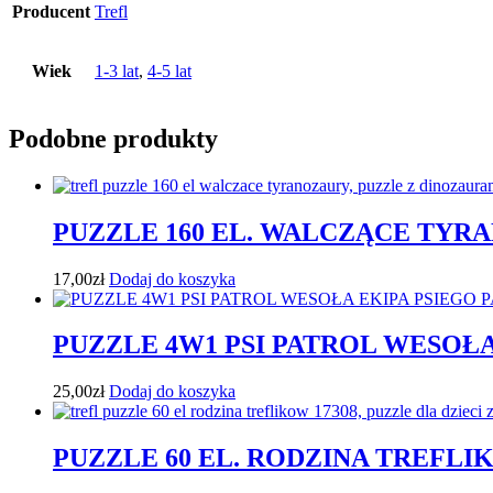
Producent
Trefl
Wiek
1-3 lat
,
4-5 lat
Podobne produkty
PUZZLE 160 EL. WALCZĄCE TYRA
17,00
zł
Dodaj do koszyka
PUZZLE 4W1 PSI PATROL WESOŁA
25,00
zł
Dodaj do koszyka
PUZZLE 60 EL. RODZINA TREFLIK