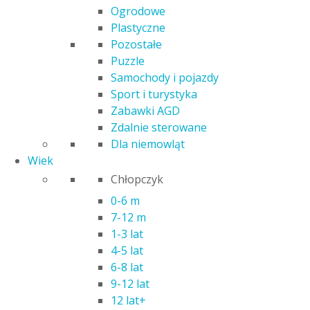
18298
Ogrodowe
Plastyczne
13,00
zł
Pozostałe
Puzzle
Poprzednia najniższa cena:
13,00
zł
.
Samochody i pojazdy
Sport i turystyka
Kod produktu: 37970
Zabawki AGD
Czas realizacji zamówienia: 24h
Zdalnie sterowane
Kategoria:
Puzzle
Dla niemowląt
Wiek
Opis
Chłopczyk
Informacje dodatkowe
0-6 m
TREFL PUZZLE 30 EL. PSI PATROL BOHATEROWIE MIASTA
7-12 m
1-3 lat
Bohaterowie miasta
to puzzle składające się z 30 elemen
4-5 lat
obrazek o wymiarach 27 x 20 cm. Precyzyjnie wykonane i id
6-8 lat
łatwe i przyjemne, a sam obrazek po sklejeniu specjalnym k
9-12 lat
puzzli, to twórcza i rozwijająca aktywność dla dziecka i całej 
12 lat+