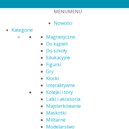
5
MENU
MENU
Nowości
Kategorie
Magnetyczne
Do kąpieli
Do szkoły
Edukacyjne
Figurki
Strona główna
/
Puzzle
/ PUZZLE 30 EL. PSI PATROL BOHATEROWIE
Gry
Klocki
Interaktywne
Kolejki i tory
Lalki i akcesoria
Majsterkowanie
Maskotki
Militarne
PUZZLE 30 EL. PSI PATROL BOHATERO
Modelarstwo