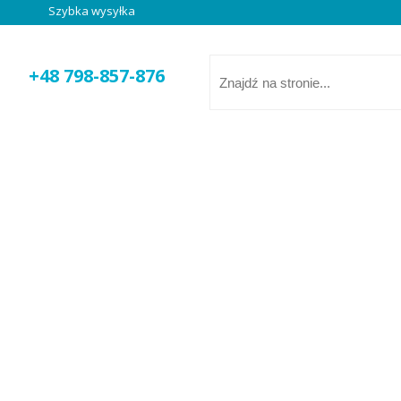
Szybka wysyłka
000 zabawek w atrakcyjnych cenach
Unikalne zabawki
+48 798-857-876
 MIASTA 18298
WIE MIASTA