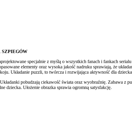
R SZPIEGÓW
zaprojektowane specjalnie z myślą o wszystkich fanach i fankach seri
pasowane elementy oraz wysoka jakość nadruku sprawiają, że układanie
oju. Układanie puzzli, to twórcza i rozwijająca aktywność dla dziecka 
 Układanki pobudzają ciekawość świata oraz wyobraźnię. Zabawa z puz
lne dziecka. Ułożenie obrazka sprawia ogromną satysfakcję.