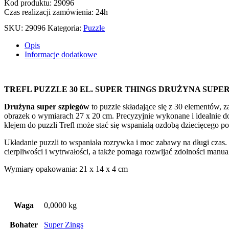
PUZZLE
Kod produktu: 29096
30
Czas realizacji zamówienia: 24h
EL.
SKU:
29096
Kategoria:
Puzzle
SUPER
THINGS
Opis
DRUŻYNA
Informacje dodatkowe
SUPER
SZPIEGÓW
18273
TREFL PUZZLE 30 EL. SUPER THINGS DRUŻYNA SUPE
Drużyna super szpiegów
to puzzle składające się z 30 elementów, 
obrazek o wymiarach 27 x 20 cm. Precyzyjnie wykonane i idealnie do
klejem do puzzli Trefl może stać się wspaniałą ozdobą dziecięcego pok
Układanie puzzli to wspaniała rozrywka i moc zabawy na długi czas.
cierpliwości i wytrwałości, a także pomaga rozwijać zdolności manua
Wymiary opakowania: 21 x 14 x 4 cm
Waga
0,0000 kg
Bohater
Super Zings