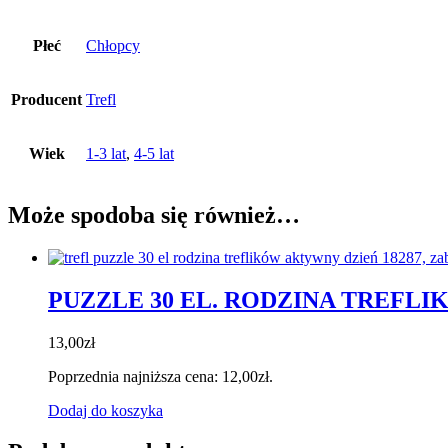
Płeć
Chłopcy
Producent
Trefl
Wiek
1-3 lat
,
4-5 lat
Może spodoba się również…
PUZZLE 30 EL. RODZINA TREFLI
13,00
zł
Poprzednia najniższa cena:
12,00
zł
.
Dodaj do koszyka