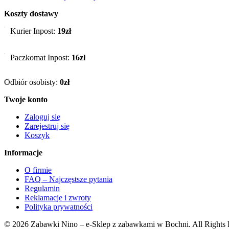
Koszty dostawy
Kurier Inpost:
19zł
Paczkomat Inpost:
16zł
Odbiór osobisty:
0zł
Twoje konto
Zaloguj się
Zarejestruj się
Koszyk
Informacje
O firmie
FAQ – Najczęstsze pytania
Regulamin
Reklamacje i zwroty
Polityka prywatności
© 2026 Zabawki Nino – e-Sklep z zabawkami w Bochni. All Rights 