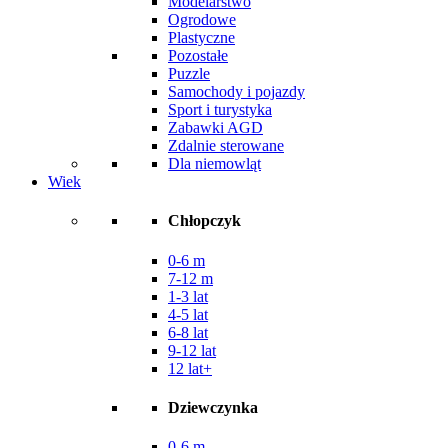
Modelarstwo
Ogrodowe
Plastyczne
Pozostałe
Puzzle
Samochody i pojazdy
Sport i turystyka
Zabawki AGD
Zdalnie sterowane
Dla niemowląt
Wiek
Chłopczyk
0-6 m
7-12 m
1-3 lat
4-5 lat
6-8 lat
9-12 lat
12 lat+
Dziewczynka
0-6 m