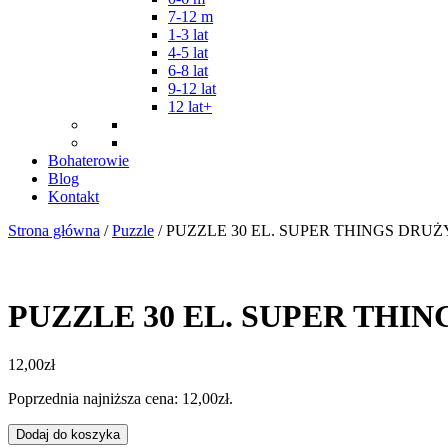
7-12 m
1-3 lat
4-5 lat
6-8 lat
9-12 lat
12 lat+
Bohaterowie
Blog
Kontakt
Strona główna
/
Puzzle
/ PUZZLE 30 EL. SUPER THINGS DRU
PUZZLE 30 EL. SUPER THI
12,00
zł
Poprzednia najniższa cena:
12,00
zł
.
ilość
Dodaj do koszyka