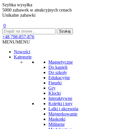
Szybka wysyłka
5000 zabawek w atrakcyjnych cenach
Unikalne zabawki
0
+48 798-857-876
MENU
MENU
Nowości
Kategorie
Magnetyczne
Do kąpieli
Do szkoły
Edukacyjne
Figurki
Gry
Klocki
Interaktywne
Kolejki i tory
Lalki i akcesoria
Majsterkowanie
Maskotki
Militarne