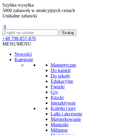
Szybka wysyłka
5000 zabawek w atrakcyjnych cenach
Unikalne zabawki
0
+48 798-857-876
MENU
MENU
Nowości
Kategorie
Magnetyczne
Do kąpieli
Do szkoły
Edukacyjne
Figurki
Gry
Klocki
Interaktywne
Kolejki i tory
Lalki i akcesoria
Majsterkowanie
Maskotki
Militarne