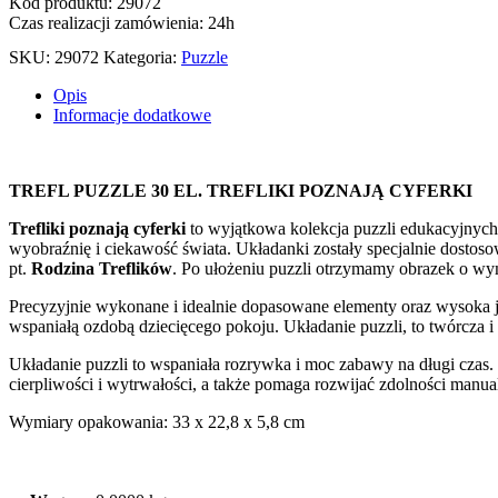
Kod produktu: 29072
Czas realizacji zamówienia: 24h
SKU:
29072
Kategoria:
Puzzle
Opis
Informacje dodatkowe
TREFL PUZZLE 30 EL. TREFLIKI POZNAJĄ CYFERKI
Trefliki poznają cyferki
to wyjątkowa kolekcja puzzli edukacyjnych,
wyobraźnię i ciekawość świata. Układanki zostały specjalnie dostos
pt.
Rodzina Treflików
. Po ułożeniu puzzli otrzymamy obrazek o wy
Precyzyjnie wykonane i idealnie dopasowane elementy oraz wysoka jak
wspaniałą ozdobą dziecięcego pokoju. Układanie puzzli, to twórcza i 
Układanie puzzli to wspaniała rozrywka i moc zabawy na długi czas.
cierpliwości i wytrwałości, a także pomaga rozwijać zdolności manua
Wymiary opakowania: 33 x 22,8 x 5,8 cm