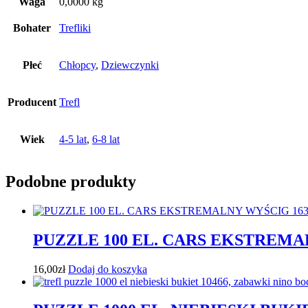
Waga
0,0000 kg
Bohater
Trefliki
Płeć
Chłopcy
,
Dziewczynki
Producent
Trefl
Wiek
4-5 lat
,
6-8 lat
Podobne produkty
PUZZLE 100 EL. CARS EKSTREMA
16,00
zł
Dodaj do koszyka