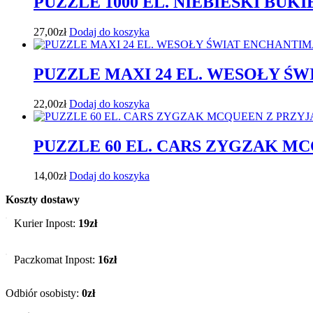
PUZZLE 1000 EL. NIEBIESKI BUKIE
27,00
zł
Dodaj do koszyka
PUZZLE MAXI 24 EL. WESOŁY ŚW
22,00
zł
Dodaj do koszyka
PUZZLE 60 EL. CARS ZYGZAK MC
14,00
zł
Dodaj do koszyka
Koszty dostawy
Kurier Inpost:
19zł
Paczkomat Inpost:
16zł
Odbiór osobisty:
0zł