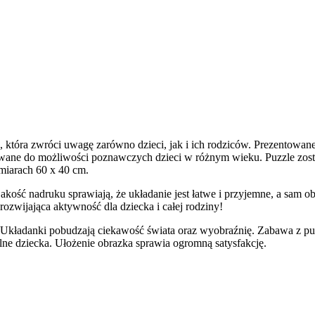
 która zwróci uwagę zarówno dzieci, jak i ich rodziców. Prezentowan
owane do możliwości poznawczych dzieci w różnym wieku. Puzzle zostały
miarach 60 x 40 cm.
ość nadruku sprawiają, że układanie jest łatwe i przyjemne, a sam obr
rozwijająca aktywność dla dziecka i całej rodziny!
 Układanki pobudzają ciekawość świata oraz wyobraźnię. Zabawa z puz
lne dziecka. Ułożenie obrazka sprawia ogromną satysfakcję.