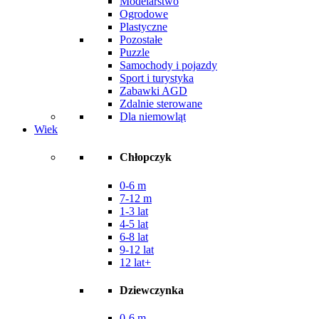
Modelarstwo
Ogrodowe
Plastyczne
Pozostałe
Puzzle
Samochody i pojazdy
Sport i turystyka
Zabawki AGD
Zdalnie sterowane
Dla niemowląt
Wiek
Chłopczyk
0-6 m
7-12 m
1-3 lat
4-5 lat
6-8 lat
9-12 lat
12 lat+
Dziewczynka
0-6 m