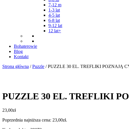
7-12 m
1-3 lat
4-5 lat
6-8 lat
9-12 lat
12 lat+
Bohaterowie
Blog
Kontakt
Strona główna
/
Puzzle
/ PUZZLE 30 EL. TREFLIKI POZNAJĄ C
PUZZLE 30 EL. TREFLIKI P
23,00
zł
Poprzednia najniższa cena:
23,00
zł
.