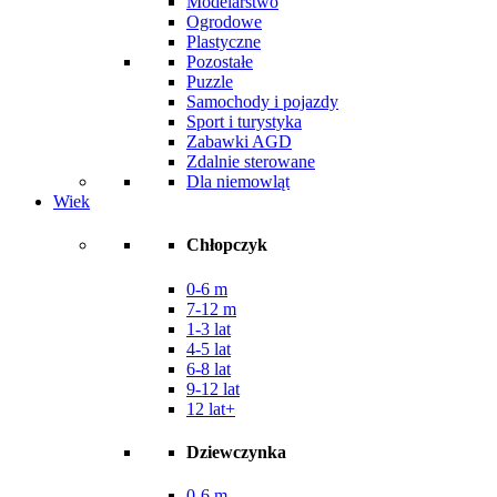
Modelarstwo
Ogrodowe
Plastyczne
Pozostałe
Puzzle
Samochody i pojazdy
Sport i turystyka
Zabawki AGD
Zdalnie sterowane
Dla niemowląt
Wiek
Chłopczyk
0-6 m
7-12 m
1-3 lat
4-5 lat
6-8 lat
9-12 lat
12 lat+
Dziewczynka
0-6 m