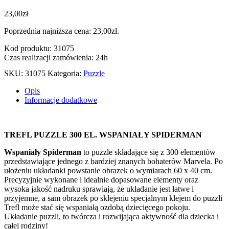
23,00
zł
Poprzednia najniższa cena:
23,00
zł
.
Kod produktu: 31075
Czas realizacji zamówienia: 24h
SKU:
31075
Kategoria:
Puzzle
Opis
Informacje dodatkowe
TREFL PUZZLE 300 EL. WSPANIAŁY SPIDERMAN
Wspaniały Spiderman
to puzzle składające się z 300 elementów
przedstawiające jednego z bardziej znanych bohaterów Marvela. Po
ułożeniu układanki powstanie obrazek o wymiarach 60 x 40 cm.
Precyzyjnie wykonane i idealnie dopasowane elementy oraz
wysoka jakość nadruku sprawiają, że układanie jest łatwe i
przyjemne, a sam obrazek po sklejeniu specjalnym klejem do puzzli
Trefl może stać się wspaniałą ozdobą dziecięcego pokoju.
Układanie puzzli, to twórcza i rozwijająca aktywność dla dziecka i
całej rodziny!