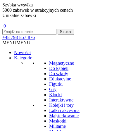
Szybka wysyłka
5000 zabawek w atrakcyjnych cenach
Unikalne zabawki
0
+48 798-857-876
MENU
MENU
Nowości
Kategorie
Magnetyczne
Do kąpieli
Do szkoły
Edukacyjne
Figurki
Gry
Klocki
Interaktywne
Kolejki i tory
Lalki i akcesoria
Majsterkowanie
Maskotki
Militarne