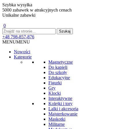
Szybka wysyłka
5000 zabawek w atrakcyjnych cenach
Unikalne zabawki
0
+48 798-857-876
MENU
MENU
Nowości
Kategorie
Magnetyczne
Do kąpieli
Do szkoły
Edukacyjne
Figurki
Gry
Klocki
Interaktywne
Kolejki i tory
Lalki i akcesoria
Majsterkowanie
Maskotki
Militarne