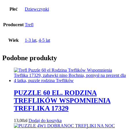
Płeć
Dziewczynki
Producent
Trefl
Wiek
1-3 lat
,
4-5 lat
Podobne produkty
PUZZLE 60 EL. RODZINA
TREFLIKÓW WSPOMNIENIA
TREFLIKA 17329
13,00
zł
Dodaj do koszyka