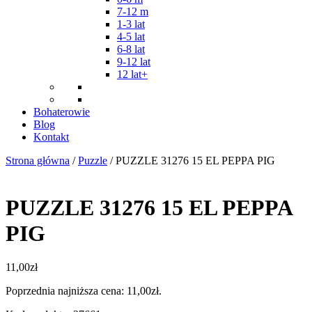
7-12 m
1-3 lat
4-5 lat
6-8 lat
9-12 lat
12 lat+
Bohaterowie
Blog
Kontakt
Strona główna
/
Puzzle
/ PUZZLE 31276 15 EL PEPPA PIG
PUZZLE 31276 15 EL PEPPA
PIG
11,00
zł
Poprzednia najniższa cena:
11,00
zł
.