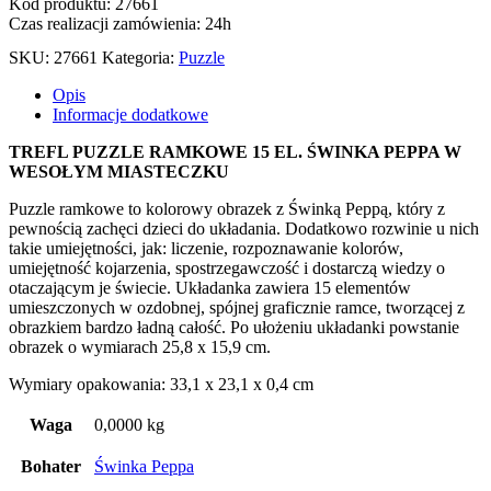
Kod produktu: 27661
Czas realizacji zamówienia: 24h
SKU:
27661
Kategoria:
Puzzle
Opis
Informacje dodatkowe
TREFL PUZZLE RAMKOWE 15 EL. ŚWINKA PEPPA W
WESOŁYM MIASTECZKU
Puzzle ramkowe to kolorowy obrazek z Świnką Peppą, który z
pewnością zachęci dzieci do układania. Dodatkowo rozwinie u nich
takie umiejętności, jak: liczenie, rozpoznawanie kolorów,
umiejętność kojarzenia, spostrzegawczość i dostarczą wiedzy o
otaczającym je świecie. Układanka zawiera 15 elementów
umieszczonych w ozdobnej, spójnej graficznie ramce, tworzącej z
obrazkiem bardzo ładną całość. Po ułożeniu układanki powstanie
obrazek o wymiarach 25,8 x 15,9 cm.
Wymiary opakowania: 33,1 x 23,1 x 0,4 cm
Waga
0,0000 kg
Bohater
Świnka Peppa