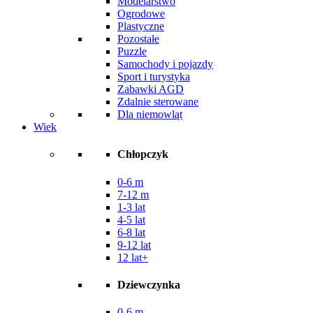
Modelarstwo
Ogrodowe
Plastyczne
Pozostałe
Puzzle
Samochody i pojazdy
Sport i turystyka
Zabawki AGD
Zdalnie sterowane
Dla niemowląt
Wiek
Chłopczyk
0-6 m
7-12 m
1-3 lat
4-5 lat
6-8 lat
9-12 lat
12 lat+
Dziewczynka
0-6 m