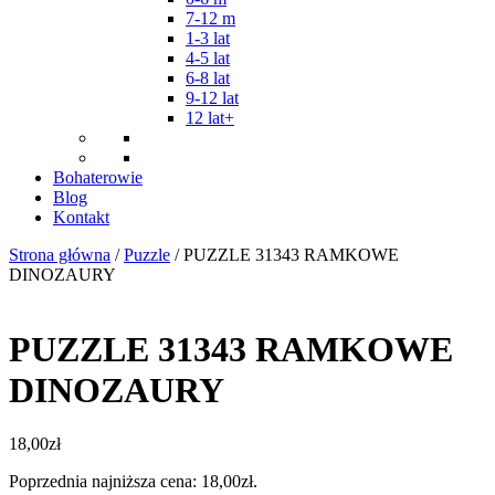
7-12 m
1-3 lat
4-5 lat
6-8 lat
9-12 lat
12 lat+
Bohaterowie
Blog
Kontakt
Strona główna
/
Puzzle
/ PUZZLE 31343 RAMKOWE
DINOZAURY
PUZZLE 31343 RAMKOWE
DINOZAURY
18,00
zł
Poprzednia najniższa cena:
18,00
zł
.