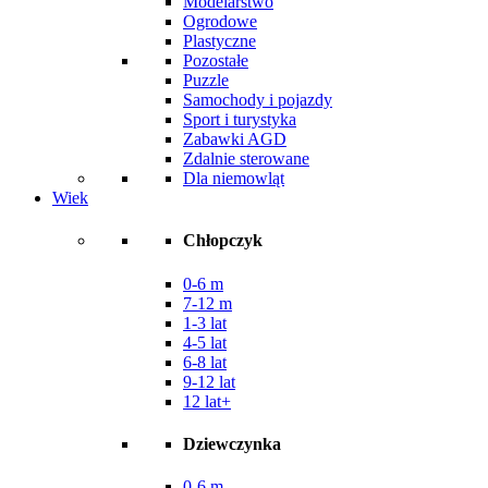
Modelarstwo
Ogrodowe
Plastyczne
Pozostałe
Puzzle
Samochody i pojazdy
Sport i turystyka
Zabawki AGD
Zdalnie sterowane
Dla niemowląt
Wiek
Chłopczyk
0-6 m
7-12 m
1-3 lat
4-5 lat
6-8 lat
9-12 lat
12 lat+
Dziewczynka
0-6 m