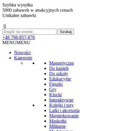
Szybka wysyłka
5000 zabawek w atrakcyjnych cenach
Unikalne zabawki
0
+48 798-857-876
MENU
MENU
Nowości
Kategorie
Magnetyczne
Do kąpieli
Do szkoły
Edukacyjne
Figurki
Gry
Klocki
Interaktywne
Kolejki i tory
Lalki i akcesoria
Majsterkowanie
Maskotki
Militarne