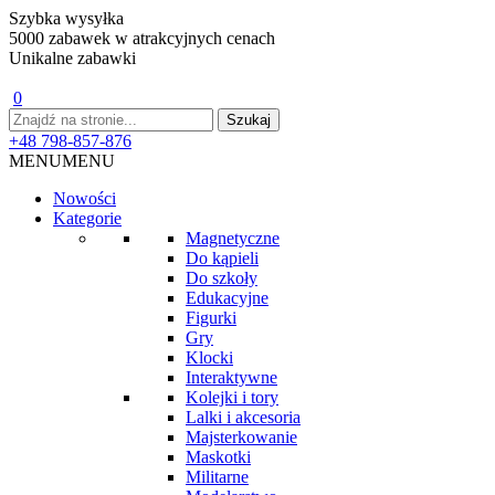
Szybka wysyłka
5000 zabawek w atrakcyjnych cenach
Unikalne zabawki
0
+48 798-857-876
MENU
MENU
Nowości
Kategorie
Magnetyczne
Do kąpieli
Do szkoły
Edukacyjne
Figurki
Gry
Klocki
Interaktywne
Kolejki i tory
Lalki i akcesoria
Majsterkowanie
Maskotki
Militarne