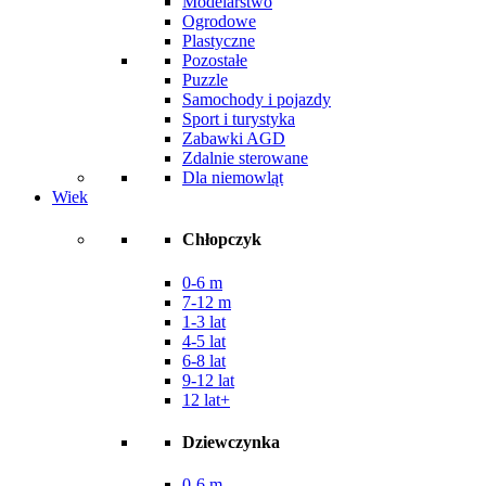
Modelarstwo
Ogrodowe
Plastyczne
Pozostałe
Puzzle
Samochody i pojazdy
Sport i turystyka
Zabawki AGD
Zdalnie sterowane
Dla niemowląt
Wiek
Chłopczyk
0-6 m
7-12 m
1-3 lat
4-5 lat
6-8 lat
9-12 lat
12 lat+
Dziewczynka
0-6 m