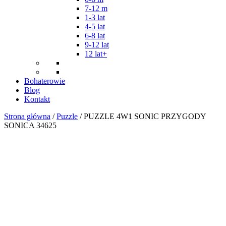
7-12 m
1-3 lat
4-5 lat
6-8 lat
9-12 lat
12 lat+
Bohaterowie
Blog
Kontakt
Strona główna
/
Puzzle
/ PUZZLE 4W1 SONIC PRZYGODY
SONICA 34625