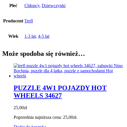
Płeć
Chłopcy
,
Dziewczynki
Producent
Trefl
Wiek
1-3 lat
,
4-5 lat
Może spodoba się również…
PUZZLE 4W1 POJAZDY HOT
WHEELS 34627
25,00
zł
Poprzednia najniższa cena:
25,00
zł
.
Dodaj do koszyka