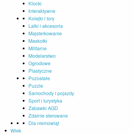
Klocki
Interaktywne
Kolejki i tory
Lalki i akcesoria
Majsterkowanie
Maskotki
Militarne
Modelarstwo
Ogrodowe
Plastyczne
Pozostałe
Puzzle
Samochody i pojazdy
Sport i turystyka
Zabawki AGD
Zdalnie sterowane
Dla niemowląt
Wiek