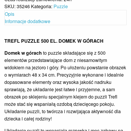
SKU:
35246
Kategoria:
Puzzle
Opis
Informacje dodatkowe
TREFL PUZZLE 500 EL. DOMEK W GÓRACH
Domek w górach
to puzzle składające się z 500
elementów przedstawiające dom z niesamowitym
widokiem na jezioro i góry. Po ułożeniu powstanie obrazek
o wymiarach 48 x 34 cm. Precyzyjnie wykonane i idealnie
dopasowane elementy oraz wysoka jakość nadruku
sprawiają, że układanie jest łatwe i przyjemne, a sam
obrazek po sklejeniu specjalnym klejem do puzzli Trefl
może stać się wspaniałą ozdobą dziecięcego pokoju.
Układanie puzzli, to twórcza i rozwijająca aktywność dla
dziecka i całej rodziny!
Układanie puzzli to wspaniała rozrywka i moc zabawy na