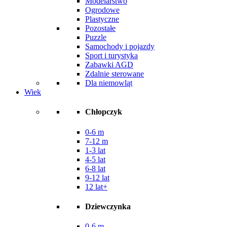
Modelarstwo
Ogrodowe
Plastyczne
Pozostałe
Puzzle
Samochody i pojazdy
Sport i turystyka
Zabawki AGD
Zdalnie sterowane
Dla niemowląt
Wiek
Chłopczyk
0-6 m
7-12 m
1-3 lat
4-5 lat
6-8 lat
9-12 lat
12 lat+
Dziewczynka
0-6 m