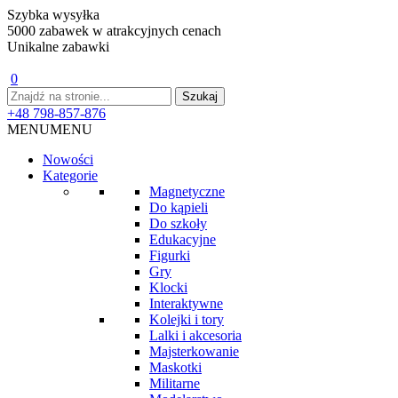
Szybka wysyłka
5000 zabawek w atrakcyjnych cenach
Unikalne zabawki
0
+48 798-857-876
MENU
MENU
Nowości
Kategorie
Magnetyczne
Do kąpieli
Do szkoły
Edukacyjne
Figurki
Gry
Klocki
Interaktywne
Kolejki i tory
Lalki i akcesoria
Majsterkowanie
Maskotki
Militarne