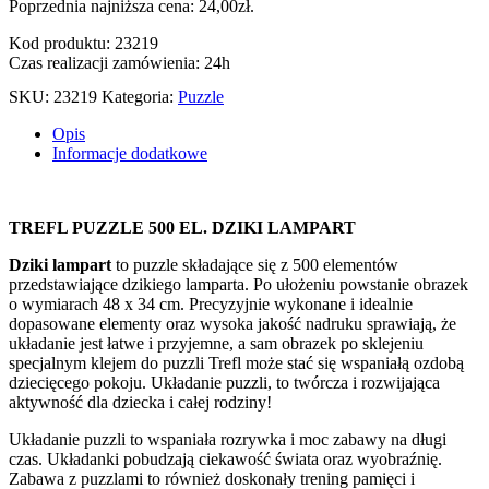
Poprzednia najniższa cena:
24,00
zł
.
Kod produktu: 23219
Czas realizacji zamówienia: 24h
SKU:
23219
Kategoria:
Puzzle
Opis
Informacje dodatkowe
TREFL PUZZLE 500 EL. DZIKI LAMPART
Dziki lampart
to puzzle składające się z 500 elementów
przedstawiające dzikiego lamparta. Po ułożeniu powstanie obrazek
o wymiarach 48 x 34 cm. Precyzyjnie wykonane i idealnie
dopasowane elementy oraz wysoka jakość nadruku sprawiają, że
układanie jest łatwe i przyjemne, a sam obrazek po sklejeniu
specjalnym klejem do puzzli Trefl może stać się wspaniałą ozdobą
dziecięcego pokoju. Układanie puzzli, to twórcza i rozwijająca
aktywność dla dziecka i całej rodziny!
Układanie puzzli to wspaniała rozrywka i moc zabawy na długi
czas. Układanki pobudzają ciekawość świata oraz wyobraźnię.
Zabawa z puzzlami to również doskonały trening pamięci i