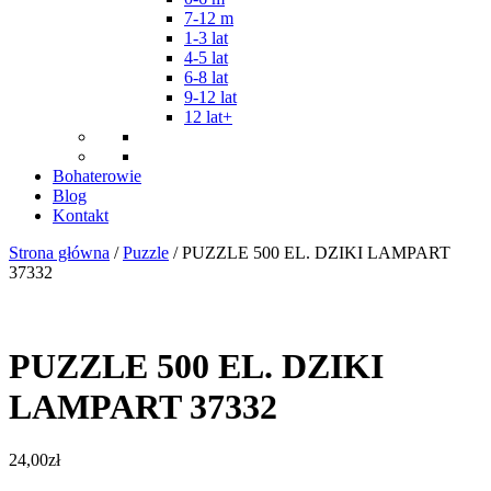
7-12 m
1-3 lat
4-5 lat
6-8 lat
9-12 lat
12 lat+
Bohaterowie
Blog
Kontakt
Strona główna
/
Puzzle
/ PUZZLE 500 EL. DZIKI LAMPART
37332
PUZZLE 500 EL. DZIKI
LAMPART 37332
24,00
zł