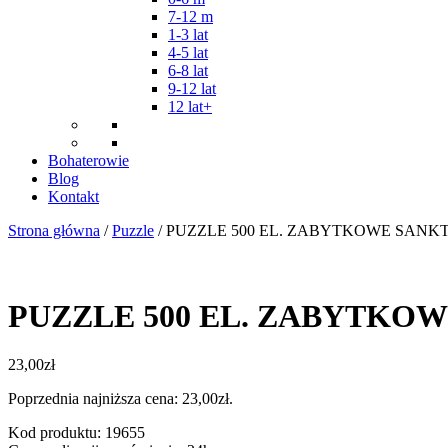
7-12 m
1-3 lat
4-5 lat
6-8 lat
9-12 lat
12 lat+
Bohaterowie
Blog
Kontakt
Strona główna
/
Puzzle
/ PUZZLE 500 EL. ZABYTKOWE SANK
PUZZLE 500 EL. ZABYTKO
23,00
zł
Poprzednia najniższa cena:
23,00
zł
.
Kod produktu: 19655