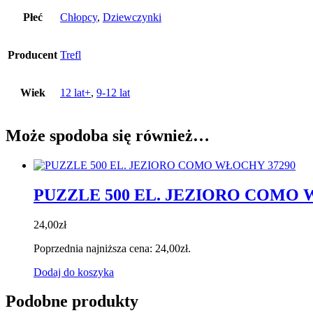
Płeć
Chłopcy
,
Dziewczynki
Producent
Trefl
Wiek
12 lat+
,
9-12 lat
Może spodoba się również…
PUZZLE 500 EL. JEZIORO COMO 
24,00
zł
Poprzednia najniższa cena:
24,00
zł
.
Dodaj do koszyka
Podobne produkty