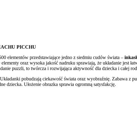
MACHU PICCHU
z 500 elementów przedstawiające jedno z siedmiu cudów świata –
inkas
lementy oraz wysoka jakość nadruku sprawiają, że układanie jest łatw
anie puzzli, to twórcza i rozwijająca aktywność dla dziecka i całej ro
 Układanki pobudzają ciekawość świata oraz wyobraźnię. Zabawa z puz
lne dziecka. Ułożenie obrazka sprawia ogromną satysfakcję.