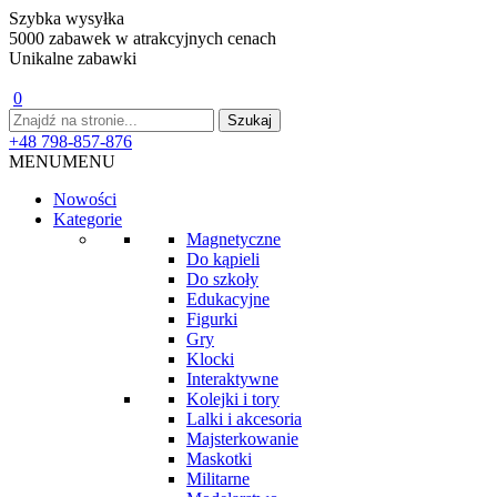
Szybka wysyłka
5000 zabawek w atrakcyjnych cenach
Unikalne zabawki
0
+48 798-857-876
MENU
MENU
Nowości
Kategorie
Magnetyczne
Do kąpieli
Do szkoły
Edukacyjne
Figurki
Gry
Klocki
Interaktywne
Kolejki i tory
Lalki i akcesoria
Majsterkowanie
Maskotki
Militarne