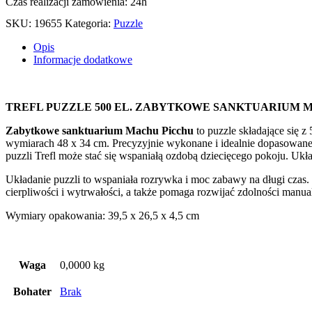
Czas realizacji zamówienia: 24h
SKU:
19655
Kategoria:
Puzzle
Opis
Informacje dodatkowe
TREFL PUZZLE 500 EL. ZABYTKOWE SANKTUARIUM 
Zabytkowe sanktuarium Machu Picchu
to puzzle składające się 
wymiarach 48 x 34 cm. Precyzyjnie wykonane i idealnie dopasowane e
puzzli Trefl może stać się wspaniałą ozdobą dziecięcego pokoju. Układ
Układanie puzzli to wspaniała rozrywka i moc zabawy na długi czas.
cierpliwości i wytrwałości, a także pomaga rozwijać zdolności manua
Wymiary opakowania: 39,5 x 26,5 x 4,5 cm
Waga
0,0000 kg
Bohater
Brak