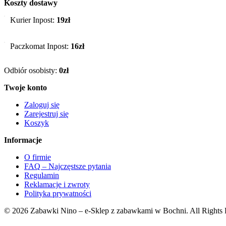
Koszty dostawy
Kurier Inpost:
19zł
Paczkomat Inpost:
16zł
Odbiór osobisty:
0zł
Twoje konto
Zaloguj się
Zarejestruj się
Koszyk
Informacje
O firmie
FAQ – Najczęstsze pytania
Regulamin
Reklamacje i zwroty
Polityka prywatności
© 2026 Zabawki Nino – e-Sklep z zabawkami w Bochni. All Rights 