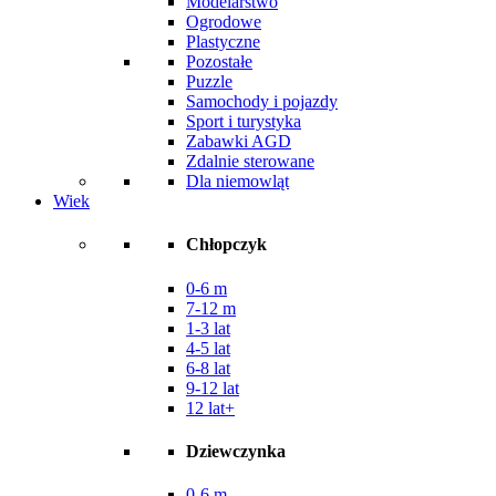
Modelarstwo
Ogrodowe
Plastyczne
Pozostałe
Puzzle
Samochody i pojazdy
Sport i turystyka
Zabawki AGD
Zdalnie sterowane
Dla niemowląt
Wiek
Chłopczyk
0-6 m
7-12 m
1-3 lat
4-5 lat
6-8 lat
9-12 lat
12 lat+
Dziewczynka
0-6 m