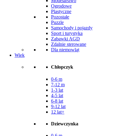
Modelarstwo
Ogrodowe
Plastyczne
Pozostałe
Puzzle
Samochody i pojazdy
Sport i turystyka
Zabawki AGD
Zdalnie sterowane
Dla niemowląt
Wiek
Chłopczyk
0-6 m
7-12 m
1-3 lat
4-5 lat
6-8 lat
9-12 lat
12 lat+
Dziewczynka
0-6 m