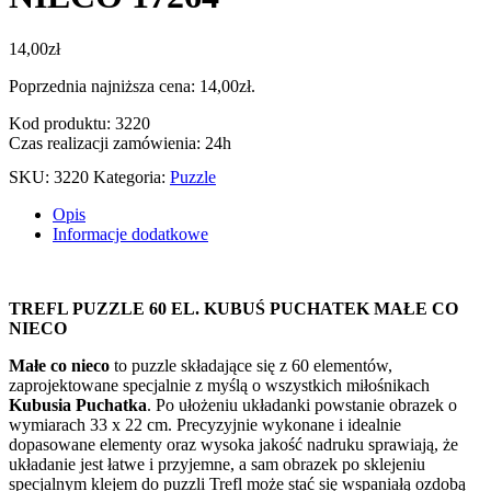
14,00
zł
Poprzednia najniższa cena:
14,00
zł
.
Kod produktu: 3220
Czas realizacji zamówienia: 24h
SKU:
3220
Kategoria:
Puzzle
Opis
Informacje dodatkowe
TREFL PUZZLE 60 EL. KUBUŚ PUCHATEK MAŁE CO
NIECO
Małe co nieco
to puzzle składające się z 60 elementów,
zaprojektowane specjalnie z myślą o wszystkich miłośnikach
Kubusia Puchatka
. Po ułożeniu układanki powstanie obrazek o
wymiarach 33 x 22 cm. Precyzyjnie wykonane i idealnie
dopasowane elementy oraz wysoka jakość nadruku sprawiają, że
układanie jest łatwe i przyjemne, a sam obrazek po sklejeniu
specjalnym klejem do puzzli Trefl może stać się wspaniałą ozdobą