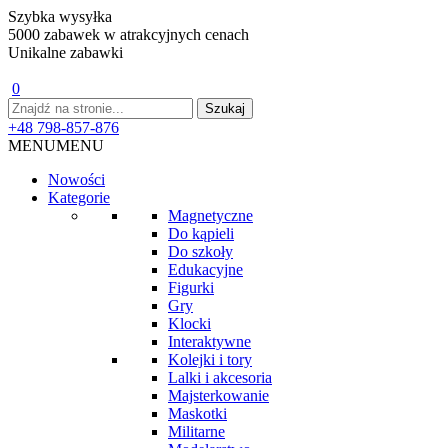
Szybka wysyłka
5000 zabawek w atrakcyjnych cenach
Unikalne zabawki
0
+48 798-857-876
MENU
MENU
Nowości
Kategorie
Magnetyczne
Do kąpieli
Do szkoły
Edukacyjne
Figurki
Gry
Klocki
Interaktywne
Kolejki i tory
Lalki i akcesoria
Majsterkowanie
Maskotki
Militarne