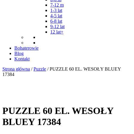
7-12 m
1-3 lat
4-5 lat
6-8 lat
9-12 lat
12 lat+
Bohaterowie
Blog
Kontakt
Strona główna
/
Puzzle
/ PUZZLE 60 EL. WESOŁY BLUEY
17384
PUZZLE 60 EL. WESOŁY
BLUEY 17384