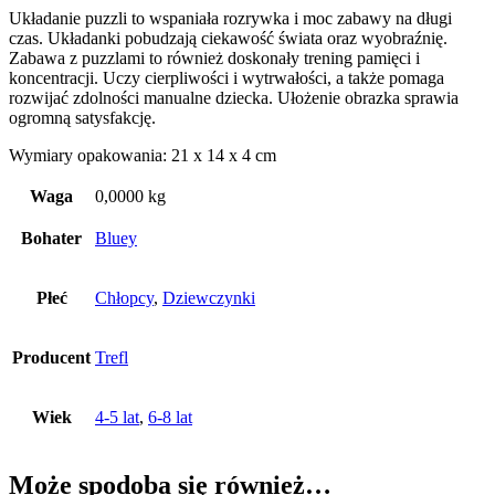
Układanie puzzli to wspaniała rozrywka i moc zabawy na długi
czas. Układanki pobudzają ciekawość świata oraz wyobraźnię.
Zabawa z puzzlami to również doskonały trening pamięci i
koncentracji. Uczy cierpliwości i wytrwałości, a także pomaga
rozwijać zdolności manualne dziecka. Ułożenie obrazka sprawia
ogromną satysfakcję.
Wymiary opakowania: 21 x 14 x 4 cm
Waga
0,0000 kg
Bohater
Bluey
Płeć
Chłopcy
,
Dziewczynki
Producent
Trefl
Wiek
4-5 lat
,
6-8 lat
Może spodoba się również…