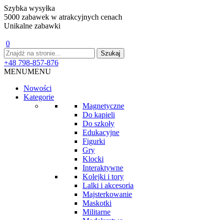
Szybka wysyłka
5000 zabawek w atrakcyjnych cenach
Unikalne zabawki
0
+48 798-857-876
MENU
MENU
Nowości
Kategorie
Magnetyczne
Do kąpieli
Do szkoły
Edukacyjne
Figurki
Gry
Klocki
Interaktywne
Kolejki i tory
Lalki i akcesoria
Majsterkowanie
Maskotki
Militarne