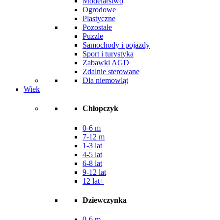
Modelarstwo
Ogrodowe
Plastyczne
Pozostałe
Puzzle
Samochody i pojazdy
Sport i turystyka
Zabawki AGD
Zdalnie sterowane
Dla niemowląt
Wiek
Chłopczyk
0-6 m
7-12 m
1-3 lat
4-5 lat
6-8 lat
9-12 lat
12 lat+
Dziewczynka
0-6 m