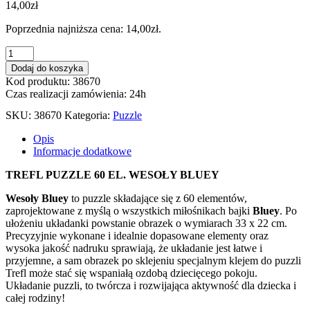
14,00
zł
Poprzednia najniższa cena:
14,00
zł
.
ilość
PUZZLE
Dodaj do koszyka
60
Kod produktu: 38670
EL.
Czas realizacji zamówienia: 24h
WESOŁY
BLUEY
SKU:
38670
Kategoria:
Puzzle
17384
Opis
Informacje dodatkowe
TREFL PUZZLE 60 EL. WESOŁY BLUEY
Wesoły Bluey
to puzzle składające się z 60 elementów,
zaprojektowane z myślą o wszystkich miłośnikach bajki
Bluey
. Po
ułożeniu układanki powstanie obrazek o wymiarach 33 x 22 cm.
Precyzyjnie wykonane i idealnie dopasowane elementy oraz
wysoka jakość nadruku sprawiają, że układanie jest łatwe i
przyjemne, a sam obrazek po sklejeniu specjalnym klejem do puzzli
Trefl może stać się wspaniałą ozdobą dziecięcego pokoju.
Układanie puzzli, to twórcza i rozwijająca aktywność dla dziecka i
całej rodziny!