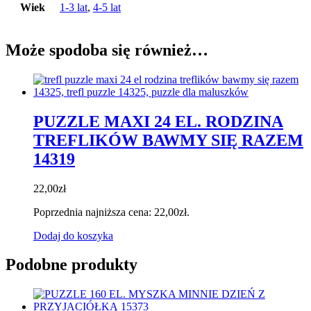
Wiek
1-3 lat
,
4-5 lat
Może spodoba się również…
PUZZLE MAXI 24 EL. RODZINA
TREFLIKÓW BAWMY SIĘ RAZEM
14319
22,00
zł
Poprzednia najniższa cena:
22,00
zł
.
Dodaj do koszyka
Podobne produkty