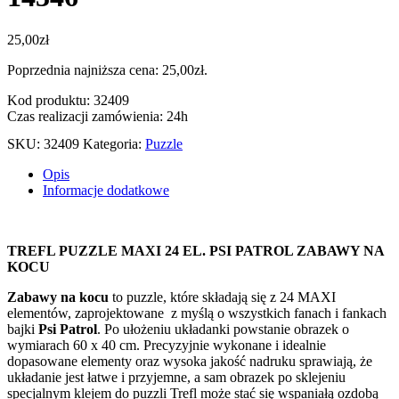
25,00
zł
Poprzednia najniższa cena:
25,00
zł
.
Kod produktu: 32409
Czas realizacji zamówienia: 24h
SKU:
32409
Kategoria:
Puzzle
Opis
Informacje dodatkowe
TREFL PUZZLE MAXI 24 EL. PSI PATROL ZABAWY NA
KOCU
Zabawy na kocu
to puzzle, które składają się z 24 MAXI
elementów, zaprojektowane z myślą o wszystkich fanach i fankach
bajki
Psi Patrol
. Po ułożeniu układanki powstanie obrazek o
wymiarach 60 x 40 cm. Precyzyjnie wykonane i idealnie
dopasowane elementy oraz wysoka jakość nadruku sprawiają, że
układanie jest łatwe i przyjemne, a sam obrazek po sklejeniu
specjalnym klejem do puzzli Trefl może stać się wspaniałą ozdobą