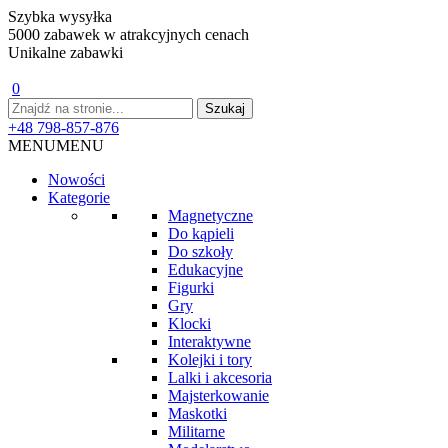
Szybka wysyłka
5000 zabawek w atrakcyjnych cenach
Unikalne zabawki
0
+48 798-857-876
MENU
MENU
Nowości
Kategorie
Magnetyczne
Do kąpieli
Do szkoły
Edukacyjne
Figurki
Gry
Klocki
Interaktywne
Kolejki i tory
Lalki i akcesoria
Majsterkowanie
Maskotki
Militarne