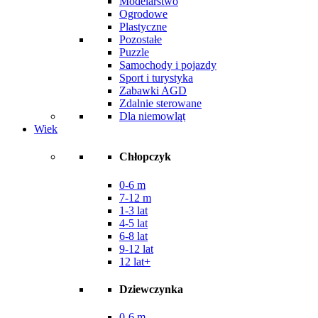
Modelarstwo
Ogrodowe
Plastyczne
Pozostałe
Puzzle
Samochody i pojazdy
Sport i turystyka
Zabawki AGD
Zdalnie sterowane
Dla niemowląt
Wiek
Chłopczyk
0-6 m
7-12 m
1-3 lat
4-5 lat
6-8 lat
9-12 lat
12 lat+
Dziewczynka
0-6 m