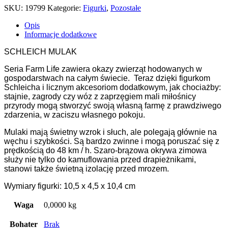
SKU:
19799
Kategorie:
Figurki
,
Pozostałe
Opis
Informacje dodatkowe
SCHLEICH MULAK
Seria Farm Life zawiera okazy zwierząt hodowanych w
gospodarstwach na całym świecie. Teraz dzięki figurkom
Schleicha i licznym akcesoriom dodatkowym, jak chociażby:
stajnie, zagrody czy wóz z zaprzęgiem mali miłośnicy
przyrody mogą stworzyć swoją własną farmę z prawdziwego
zdarzenia, w zaciszu własnego pokoju.
Mulaki mają świetny wzrok i słuch, ale polegają głównie na
węchu i szybkości. Są bardzo zwinne i mogą poruszać się z
prędkością do 48 km / h. Szaro-brązowa okrywa zimowa
służy nie tylko do kamuflowania przed drapieżnikami,
stanowi także świetną izolację przed mrozem.
Wymiary figurki: 10,5 x 4,5 x 10,4 cm
Waga
0,0000 kg
Bohater
Brak