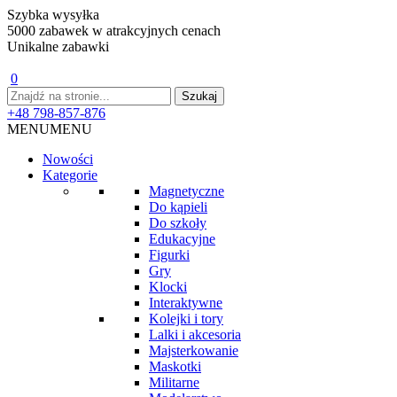
Szybka wysyłka
5000 zabawek w atrakcyjnych cenach
Unikalne zabawki
0
+48 798-857-876
MENU
MENU
Nowości
Kategorie
Magnetyczne
Do kąpieli
Do szkoły
Edukacyjne
Figurki
Gry
Klocki
Interaktywne
Kolejki i tory
Lalki i akcesoria
Majsterkowanie
Maskotki
Militarne