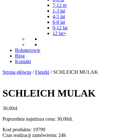
7-12 m
1-3 lat
4-5 lat
6-8 lat
9-12 lat
12 lat+
Bohaterowie
Blog
Kontakt
Strona główna
/
Figurki
/ SCHLEICH MULAK
SCHLEICH MULAK
30,00
zł
Poprzednia najniższa cena:
30,00
zł
.
Kod produktu: 19799
Czas realizacji zamówienia: 24h