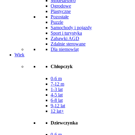
Modelarstwo
Ogrodowe
Plastyczne
Pozostałe
Puzzle
Samochody i pojazdy
Sport i turystyka
Zabawki AGD
Zdalnie sterowane
Dla niemowląt
Wiek
Chłopczyk
0-6 m
7-12 m
1-3 lat
4-5 lat
6-8 lat
9-12 lat
12 lat+
Dziewczynka
0-6 m