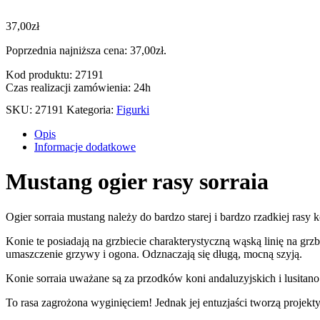
37,00
zł
Poprzednia najniższa cena:
37,00
zł
.
Kod produktu: 27191
Czas realizacji zamówienia: 24h
SKU:
27191
Kategoria:
Figurki
Opis
Informacje dodatkowe
Mustang ogier rasy sorraia
Ogier sorraia mustang należy do bardzo starej i bardzo rzadkiej rasy ko
Konie te posiadają na grzbiecie charakterystyczną wąską linię na gr
umaszczenie grzywy i ogona. Odznaczają się długą, mocną szyją.
Konie sorraia uważane są za przodków koni andaluzyjskich i lusitano
To rasa zagrożona wyginięciem! Jednak jej entuzjaści tworzą projekt