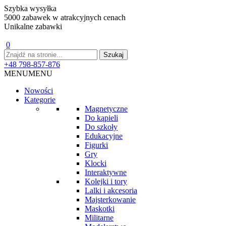
Szybka wysyłka
5000 zabawek w atrakcyjnych cenach
Unikalne zabawki
0
+48 798-857-876
MENU
MENU
Nowości
Kategorie
Magnetyczne
Do kąpieli
Do szkoły
Edukacyjne
Figurki
Gry
Klocki
Interaktywne
Kolejki i tory
Lalki i akcesoria
Majsterkowanie
Maskotki
Militarne