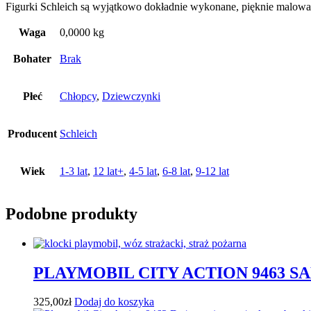
Figurki Schleich są wyjątkowo dokładnie wykonane, pięknie malowan
Waga
0,0000 kg
Bohater
Brak
Płeć
Chłopcy
,
Dziewczynki
Producent
Schleich
Wiek
1-3 lat
,
12 lat+
,
4-5 lat
,
6-8 lat
,
9-12 lat
Podobne produkty
PLAYMOBIL CITY ACTION 9463 
325,00
zł
Dodaj do koszyka