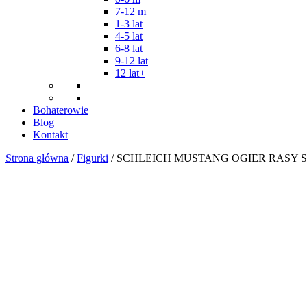
7-12 m
1-3 lat
4-5 lat
6-8 lat
9-12 lat
12 lat+
Bohaterowie
Blog
Kontakt
Strona główna
/
Figurki
/ SCHLEICH MUSTANG OGIER RASY 