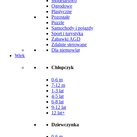
Modelarstwo
Ogrodowe
Plastyczne
Pozostałe
Puzzle
Samochody i pojazdy
Sport i turystyka
Zabawki AGD
Zdalnie sterowane
Dla niemowląt
Wiek
Chłopczyk
0-6 m
7-12 m
1-3 lat
4-5 lat
6-8 lat
9-12 lat
12 lat+
Dziewczynka
0-6 m