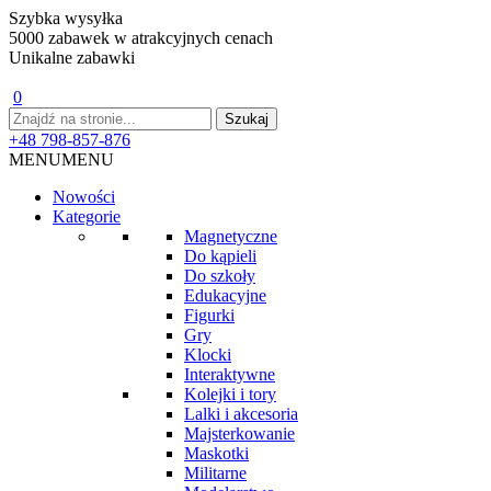
Szybka wysyłka
5000 zabawek w atrakcyjnych cenach
Unikalne zabawki
0
+48 798-857-876
MENU
MENU
Nowości
Kategorie
Magnetyczne
Do kąpieli
Do szkoły
Edukacyjne
Figurki
Gry
Klocki
Interaktywne
Kolejki i tory
Lalki i akcesoria
Majsterkowanie
Maskotki
Militarne