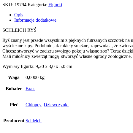
SKU:
19794
Kategoria:
Figurki
Opis
Informacje dodatkowe
SCHLEICH RYŚ
Ryś znany jest przede wszystkim z pięknych futrzanych szczotek na u
wyściełane łapy. Podobnie jak rakiety śnieżne, zapewniają, że zwierzę
Chcesz stworzyć w zaciszu swojego pokoju własne zoo? Teraz dzięki s
Mali miłośnicy zwierząt mogą stworzyć własne ogrody zoologiczne, 
Wymiary figurki: 9,20 x 3,0 x 5,0 cm
Waga
0,0000 kg
Bohater
Brak
Płeć
Chłopcy
,
Dziewczynki
Producent
Schleich