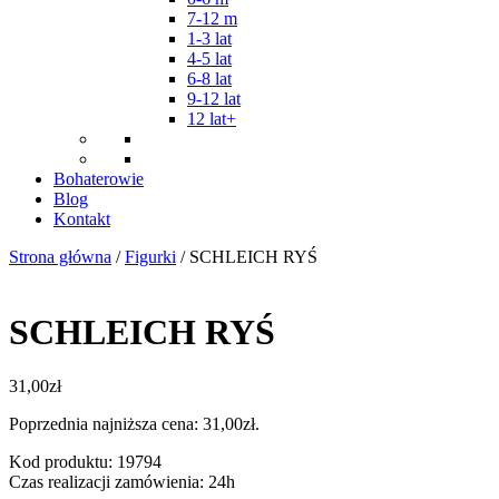
7-12 m
1-3 lat
4-5 lat
6-8 lat
9-12 lat
12 lat+
Bohaterowie
Blog
Kontakt
Strona główna
/
Figurki
/ SCHLEICH RYŚ
SCHLEICH RYŚ
31,00
zł
Poprzednia najniższa cena:
31,00
zł
.
Kod produktu: 19794
Czas realizacji zamówienia: 24h