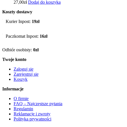
27,00
zł
Dodaj do koszyka
Koszty dostawy
Kurier Inpost:
19zł
Paczkomat Inpost:
16zł
Odbiór osobisty:
0zł
Twoje konto
Zaloguj się
Zarejestruj się
Koszyk
Informacje
O firmie
FAQ – Najczęstsze pytania
Regulamin
Reklamacje i zwroty
Polityka prywatności