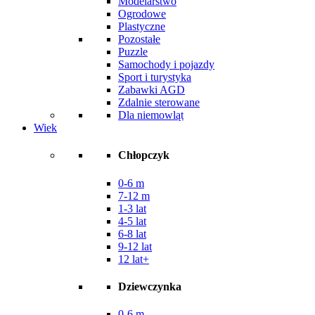
Modelarstwo
Ogrodowe
Plastyczne
Pozostałe
Puzzle
Samochody i pojazdy
Sport i turystyka
Zabawki AGD
Zdalnie sterowane
Dla niemowląt
Wiek
Chłopczyk
0-6 m
7-12 m
1-3 lat
4-5 lat
6-8 lat
9-12 lat
12 lat+
Dziewczynka
0-6 m