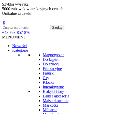
Szybka wysyłka
5000 zabawek w atrakcyjnych cenach
Unikalne zabawki
0
+48 798-857-876
MENU
MENU
Nowości
Kategorie
Magnetyczne
Do kąpieli
Do szkoły
Edukacyjne
Figurki
Gry
Klocki
Interaktywne
Kolejki i tory
Lalki i akcesoria
Majsterkowanie
Maskotki
Militarne