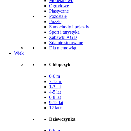
Modelarstwo
Ogrodowe
Plastyczne
Pozostałe
Puzzle
Samochody i pojazdy
Sport i turystyka
Zabawki AGD
Zdalnie sterowane
Dla niemowląt
Wiek
Chłopczyk
0-6 m
7-12 m
1-3 lat
4-5 lat
6-8 lat
9-12 lat
12 lat+
Dziewczynka
0-6 m