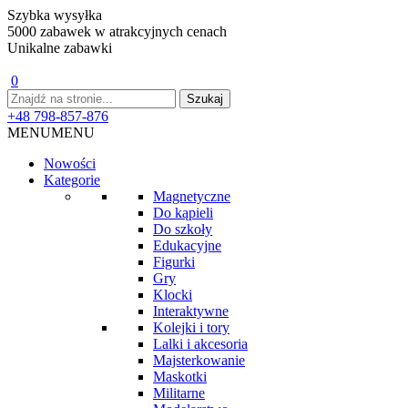
Szybka wysyłka
5000 zabawek w atrakcyjnych cenach
Unikalne zabawki
0
+48 798-857-876
MENU
MENU
Nowości
Kategorie
Magnetyczne
Do kąpieli
Do szkoły
Edukacyjne
Figurki
Gry
Klocki
Interaktywne
Kolejki i tory
Lalki i akcesoria
Majsterkowanie
Maskotki
Militarne