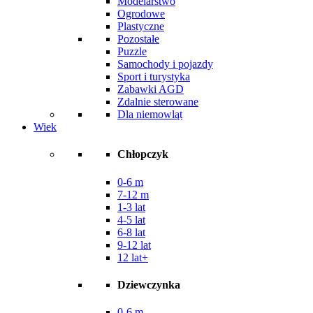
Modelarstwo
Ogrodowe
Plastyczne
Pozostałe
Puzzle
Samochody i pojazdy
Sport i turystyka
Zabawki AGD
Zdalnie sterowane
Dla niemowląt
Wiek
Chłopczyk
0-6 m
7-12 m
1-3 lat
4-5 lat
6-8 lat
9-12 lat
12 lat+
Dziewczynka
0-6 m