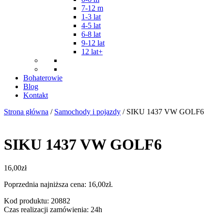
7-12 m
1-3 lat
4-5 lat
6-8 lat
9-12 lat
12 lat+
Bohaterowie
Blog
Kontakt
Strona główna
/
Samochody i pojazdy
/ SIKU 1437 VW GOLF6
SIKU 1437 VW GOLF6
16,00
zł
Poprzednia najniższa cena:
16,00
zł
.
Kod produktu: 20882
Czas realizacji zamówienia: 24h