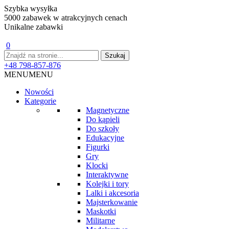
Szybka wysyłka
5000 zabawek w atrakcyjnych cenach
Unikalne zabawki
0
+48 798-857-876
MENU
MENU
Nowości
Kategorie
Magnetyczne
Do kąpieli
Do szkoły
Edukacyjne
Figurki
Gry
Klocki
Interaktywne
Kolejki i tory
Lalki i akcesoria
Majsterkowanie
Maskotki
Militarne