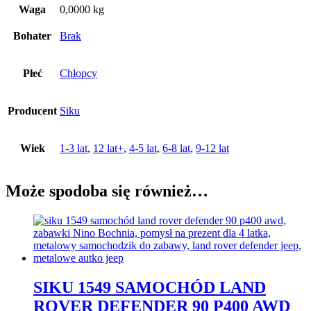
Waga
0,0000 kg
Bohater
Brak
Płeć
Chłopcy
Producent
Siku
Wiek
1-3 lat
,
12 lat+
,
4-5 lat
,
6-8 lat
,
9-12 lat
Może spodoba się również…
SIKU 1549 SAMOCHÓD LAND
ROVER DEFENDER 90 P400 AWD