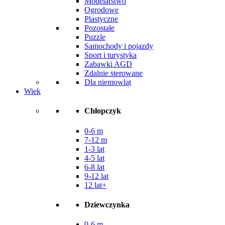
Modelarstwo
Ogrodowe
Plastyczne
Pozostałe
Puzzle
Samochody i pojazdy
Sport i turystyka
Zabawki AGD
Zdalnie sterowane
Dla niemowląt
Wiek
Chłopczyk
0-6 m
7-12 m
1-3 lat
4-5 lat
6-8 lat
9-12 lat
12 lat+
Dziewczynka
0-6 m