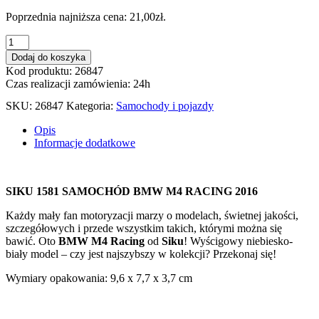
Poprzednia najniższa cena:
21,00
zł
.
ilość
SIKU
Dodaj do koszyka
1581
Kod produktu: 26847
SAMOCHÓD
Czas realizacji zamówienia: 24h
BMW
M4
SKU:
26847
Kategoria:
Samochody i pojazdy
RACING
2016
Opis
Informacje dodatkowe
SIKU 1581 SAMOCHÓD BMW M4 RACING 2016
Każdy mały fan motoryzacji marzy o modelach, świetnej jakości,
szczegółowych i przede wszystkim takich, którymi można się
bawić. Oto
BMW M4 Racing
od
Siku
! Wyścigowy niebiesko-
biały model – czy jest najszybszy w kolekcji? Przekonaj się!
Wymiary opakowania: 9,6 x 7,7 x 3,7 cm