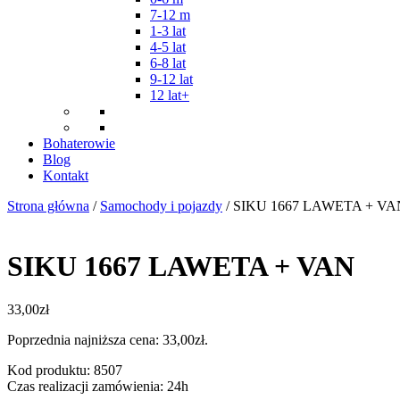
7-12 m
1-3 lat
4-5 lat
6-8 lat
9-12 lat
12 lat+
Bohaterowie
Blog
Kontakt
Strona główna
/
Samochody i pojazdy
/ SIKU 1667 LAWETA + VA
SIKU 1667 LAWETA + VAN
33,00
zł
Poprzednia najniższa cena:
33,00
zł
.
Kod produktu: 8507
Czas realizacji zamówienia: 24h