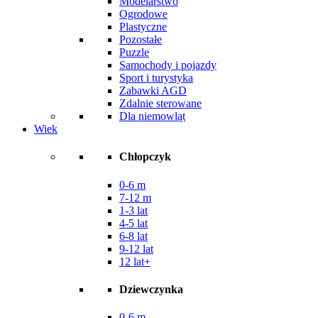
Modelarstwo
Ogrodowe
Plastyczne
Pozostałe
Puzzle
Samochody i pojazdy
Sport i turystyka
Zabawki AGD
Zdalnie sterowane
Dla niemowląt
Wiek
Chłopczyk
0-6 m
7-12 m
1-3 lat
4-5 lat
6-8 lat
9-12 lat
12 lat+
Dziewczynka
0-6 m