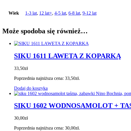
Wiek
1-3 lat
,
12 lat+
,
4-5 lat
,
6-8 lat
,
9-12 lat
Może spodoba się również…
SIKU 1611 LAWETA Z KOPARKĄ
33,50
zł
Poprzednia najniższa cena:
33,50
zł
.
Dodaj do koszyka
SIKU 1602 WODNOSAMOLOT + T
30,00
zł
Poprzednia najniższa cena:
30,00
zł
.