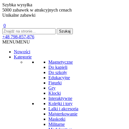
Szybka wysyłka
5000 zabawek w atrakcyjnych cenach
Unikalne zabawki
0
+48 798-857-876
MENU
MENU
Nowości
Kategorie
Magnetyczne
Do kąpieli
Do szkoły
Edukacyjne
Figurki
Gry
Klocki
Interaktywne
Kolejki i tory
Lalki i akcesoria
Majsterkowanie
Maskotki
Militarne