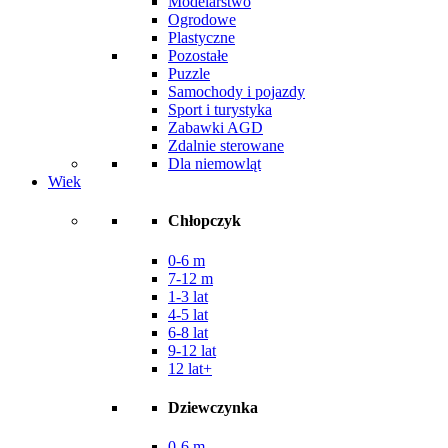
Modelarstwo
Ogrodowe
Plastyczne
Pozostałe
Puzzle
Samochody i pojazdy
Sport i turystyka
Zabawki AGD
Zdalnie sterowane
Dla niemowląt
Wiek
Chłopczyk
0-6 m
7-12 m
1-3 lat
4-5 lat
6-8 lat
9-12 lat
12 lat+
Dziewczynka
0-6 m