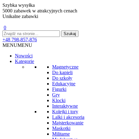
Szybka wysyłka
5000 zabawek w atrakcyjnych cenach
Unikalne zabawki
0
+48 798-857-876
MENU
MENU
Nowości
Kategorie
Magnetyczne
Do kąpieli
Do szkoły
Edukacyjne
Figurki
Gry
Klocki
Interaktywne
Kolejki i tory
Lalki i akcesoria
Majsterkowanie
Maskotki
Militarne