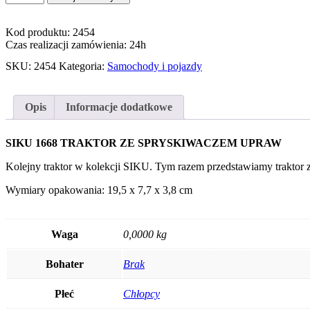
SIKU
1668
Kod produktu: 2454
TRAKTOR
Czas realizacji zamówienia: 24h
ZE
SPRYSKIWACZEM
SKU:
2454
Kategoria:
Samochody i pojazdy
UPRAW
Opis
Informacje dodatkowe
SIKU 1668 TRAKTOR ZE SPRYSKIWACZEM UPRAW
Kolejny traktor w kolekcji SIKU. Tym razem przedstawiamy traktor 
Wymiary opakowania: 19,5 x 7,7 x 3,8 cm
Waga
0,0000 kg
Bohater
Brak
Płeć
Chłopcy