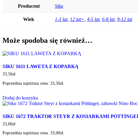
Producent
Siku
Wiek
1-3 lat
,
12 lat+
,
4-5 lat
,
6-8 lat
,
9-12 lat
Może spodoba się również…
SIKU 1611 LAWETA Z KOPARKĄ
33,50
zł
Poprzednia najniższa cena:
33,50
zł
.
Dodaj do koszyka
SIKU 1672 TRAKTOR STEYR Z KOSIARKAMI POTTINGE
33,00
zł
Poprzednia najniższa cena:
33,00
zł
.