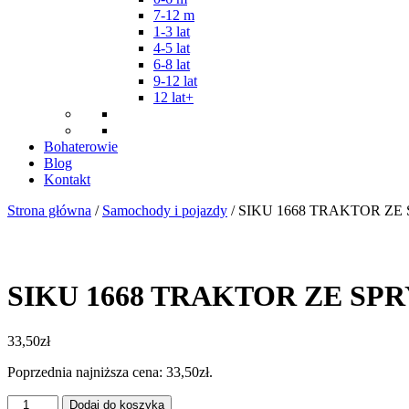
7-12 m
1-3 lat
4-5 lat
6-8 lat
9-12 lat
12 lat+
Bohaterowie
Blog
Kontakt
Strona główna
/
Samochody i pojazdy
/ SIKU 1668 TRAKTOR Z
SIKU 1668 TRAKTOR ZE S
33,50
zł
Poprzednia najniższa cena:
33,50
zł
.
ilość
Dodaj do koszyka