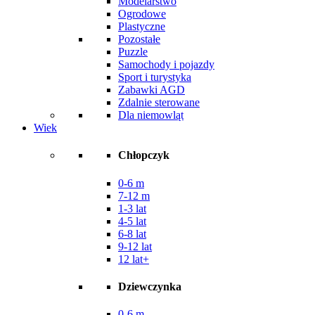
Modelarstwo
Ogrodowe
Plastyczne
Pozostałe
Puzzle
Samochody i pojazdy
Sport i turystyka
Zabawki AGD
Zdalnie sterowane
Dla niemowląt
Wiek
Chłopczyk
0-6 m
7-12 m
1-3 lat
4-5 lat
6-8 lat
9-12 lat
12 lat+
Dziewczynka
0-6 m