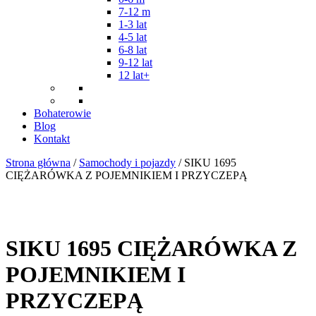
7-12 m
1-3 lat
4-5 lat
6-8 lat
9-12 lat
12 lat+
Bohaterowie
Blog
Kontakt
Strona główna
/
Samochody i pojazdy
/ SIKU 1695
CIĘŻARÓWKA Z POJEMNIKIEM I PRZYCZEPĄ
SIKU 1695 CIĘŻARÓWKA Z
POJEMNIKIEM I
PRZYCZEPĄ