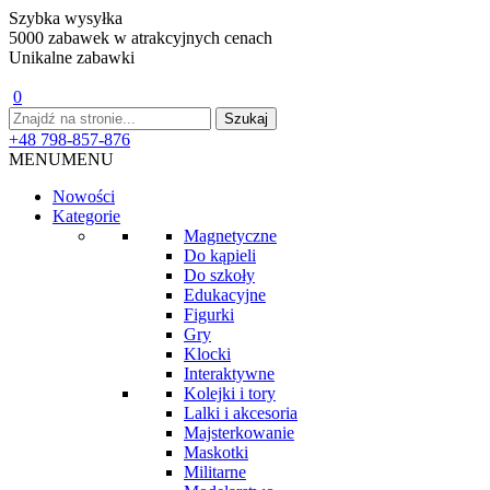
Szybka wysyłka
5000 zabawek w atrakcyjnych cenach
Unikalne zabawki
0
+48 798-857-876
MENU
MENU
Nowości
Kategorie
Magnetyczne
Do kąpieli
Do szkoły
Edukacyjne
Figurki
Gry
Klocki
Interaktywne
Kolejki i tory
Lalki i akcesoria
Majsterkowanie
Maskotki
Militarne