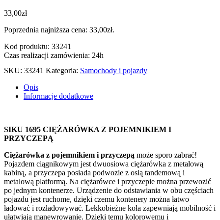
33,00
zł
Poprzednia najniższa cena:
33,00
zł
.
Kod produktu: 33241
Czas realizacji zamówienia: 24h
SKU:
33241
Kategoria:
Samochody i pojazdy
Opis
Informacje dodatkowe
SIKU 1695 CIĘŻARÓWKA Z POJEMNIKIEM I
PRZYCZEPĄ
Ciężarówka z pojemnikiem i przyczepą
może sporo zabrać!
Pojazdem ciągnikowym jest dwuosiowa ciężarówka z metalową
kabiną, a przyczepa posiada podwozie z osią tandemową i
metalową platformą. Na ciężarówce i przyczepie można przewozić
po jednym kontenerze. Urządzenie do odstawiania w obu częściach
pojazdu jest ruchome, dzięki czemu kontenery można łatwo
ładować i rozładowywać. Lekkobieżne koła zapewniają mobilność i
ułatwiają manewrowanie. Dzięki temu kolorowemu i