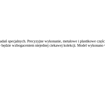
o zadań specjalnych. Precyzyjne wykonanie, metalowe i plastikowe cz
e będzie wzbogaceniem niejednej ciekawej kolekcji. Model wykonano w