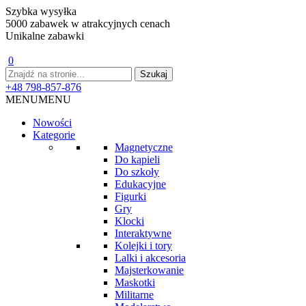
Szybka wysyłka
5000 zabawek w atrakcyjnych cenach
Unikalne zabawki
0
+48 798-857-876
MENU
MENU
Nowości
Kategorie
Magnetyczne
Do kąpieli
Do szkoły
Edukacyjne
Figurki
Gry
Klocki
Interaktywne
Kolejki i tory
Lalki i akcesoria
Majsterkowanie
Maskotki
Militarne