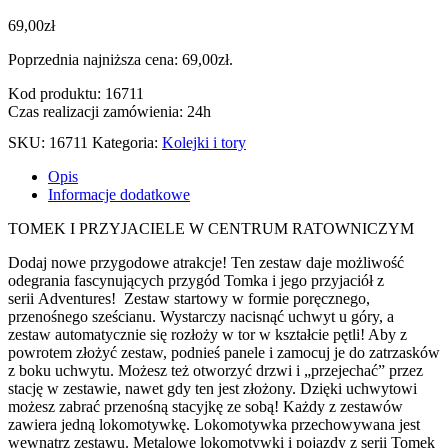
69,00
zł
Poprzednia najniższa cena:
69,00
zł
.
Kod produktu: 16711
Czas realizacji zamówienia: 24h
SKU:
16711
Kategoria:
Kolejki i tory
Opis
Informacje dodatkowe
TOMEK I PRZYJACIELE W CENTRUM RATOWNICZYM
Dodaj nowe przygodowe atrakcje! Ten zestaw daje możliwość
odegrania fascynujących przygód Tomka i jego przyjaciół z
serii Adventures! Zestaw startowy w formie poręcznego,
przenośnego sześcianu. Wystarczy nacisnąć uchwyt u góry, a
zestaw automatycznie się rozłoży w tor w kształcie pętli! Aby z
powrotem złożyć zestaw, podnieś panele i zamocuj je do zatrzasków
z boku uchwytu. Możesz też otworzyć drzwi i „przejechać” przez
stację w zestawie, nawet gdy ten jest złożony. Dzięki uchwytowi
możesz zabrać przenośną stacyjkę ze sobą! Każdy z zestawów
zawiera jedną lokomotywkę. Lokomotywka przechowywana jest
wewnątrz zestawu. Metalowe lokomotywki i pojazdy z serii Tomek