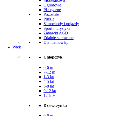
Modelarstwo
Ogrodowe
Plastyczne
Pozostałe
Puzzle
Samochody i pojazdy
Sport i turystyka
Zabawki AGD
Zdalnie sterowane
Dla niemowląt
Wiek
Chłopczyk
0-6 m
7-12 m
1-3 lat
4-5 lat
6-8 lat
9-12 lat
12 lat+
Dziewczynka
0-6 m