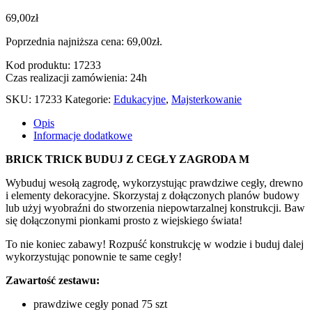
69,00
zł
Poprzednia najniższa cena:
69,00
zł
.
Kod produktu: 17233
Czas realizacji zamówienia: 24h
SKU:
17233
Kategorie:
Edukacyjne
,
Majsterkowanie
Opis
Informacje dodatkowe
BRICK TRICK BUDUJ Z CEGŁY ZAGRODA M
Wybuduj wesołą zagrodę, wykorzystując prawdziwe cegły, drewno
i elementy dekoracyjne. Skorzystaj z dołączonych planów budowy
lub użyj wyobraźni do stworzenia niepowtarzalnej konstrukcji. Baw
się dołączonymi pionkami prosto z wiejskiego świata!
To nie koniec zabawy! Rozpuść konstrukcję w wodzie i buduj dalej
wykorzystując ponownie te same cegły!
Zawartość zestawu:
prawdziwe cegły ponad 75 szt