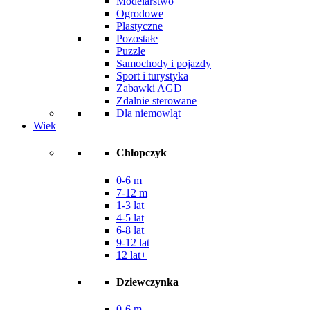
Modelarstwo
Ogrodowe
Plastyczne
Pozostałe
Puzzle
Samochody i pojazdy
Sport i turystyka
Zabawki AGD
Zdalnie sterowane
Dla niemowląt
Wiek
Chłopczyk
0-6 m
7-12 m
1-3 lat
4-5 lat
6-8 lat
9-12 lat
12 lat+
Dziewczynka
0-6 m