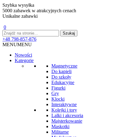
Szybka wysyłka
5000 zabawek w atrakcyjnych cenach
Unikalne zabawki
0
+48 798-857-876
MENU
MENU
Nowości
Kategorie
Magnetyczne
Do kąpieli
Do szkoły
Edukacyjne
Figurki
Gry
Klocki
Interaktywne
Kolejki i tory
Lalki i akcesoria
Majsterkowanie
Maskotki
Militarne