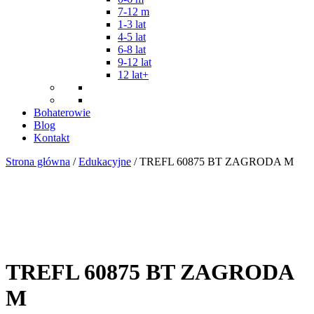
7-12 m
1-3 lat
4-5 lat
6-8 lat
9-12 lat
12 lat+
Bohaterowie
Blog
Kontakt
Strona główna
/
Edukacyjne
/ TREFL 60875 BT ZAGRODA M
TREFL 60875 BT ZAGRODA
M