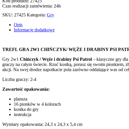
Kod produktu: 27425
Czas realizacji zamówienia: 24h
SKU:
27425
Kategoria:
Gry
Opis
Informacje dodatkowe
TREFL GRA 2W1 CHIŃCZYK/ WĘŻE I DRABINY PSI PAT
Gry 2w1
Chińczyk / Węże i drabiny Psi Patrol
– klasyczne gry dla
graczy na całym świecie. Rzuć kostką, porusz się swoim pionkiem, z
akcji. Na swej drodze napotkacie pola zarówno oddalające was od cel
Liczba graczy: 2-4
Zawartość opakowania:
plansza
16 pionków w 4 kolorach
kostka do gry
instrukcja
Wymiary opakowania: 24,3 x 24,3 x 5,4 cm