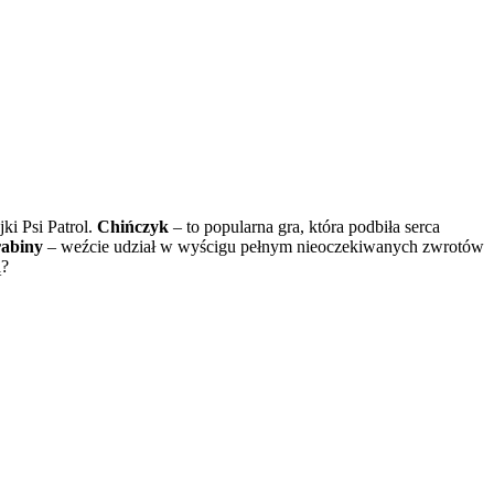
ki Psi Patrol.
Chińczyk
– to popularna gra, która podbiła serca
rabiny
– weźcie udział w wyścigu pełnym nieoczekiwanych zwrotów
ą?