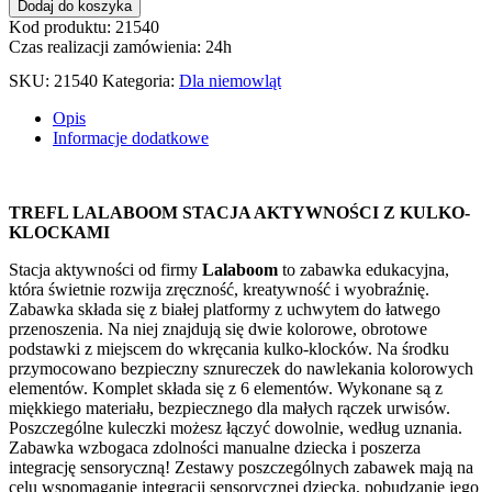
Dodaj do koszyka
Kod produktu: 21540
Czas realizacji zamówienia: 24h
SKU:
21540
Kategoria:
Dla niemowląt
Opis
Informacje dodatkowe
TREFL LALABOOM STACJA AKTYWNOŚCI Z KULKO-
KLOCKAMI
Stacja aktywności od firmy
Lalaboom
to zabawka edukacyjna,
która świetnie rozwija zręczność, kreatywność i wyobraźnię.
Zabawka składa się z białej platformy z uchwytem do łatwego
przenoszenia. Na niej znajdują się dwie kolorowe, obrotowe
podstawki z miejscem do wkręcania kulko-klocków. Na środku
przymocowano bezpieczny sznureczek do nawlekania kolorowych
elementów. Komplet składa się z 6 elementów. Wykonane są z
miękkiego materiału, bezpiecznego dla małych rączek urwisów.
Poszczególne kuleczki możesz łączyć dowolnie, według uznania.
Zabawka wzbogaca zdolności manualne dziecka i poszerza
integrację sensoryczną! Zestawy poszczególnych zabawek mają na
celu wspomaganie integracji sensorycznej dziecka, pobudzanie jego