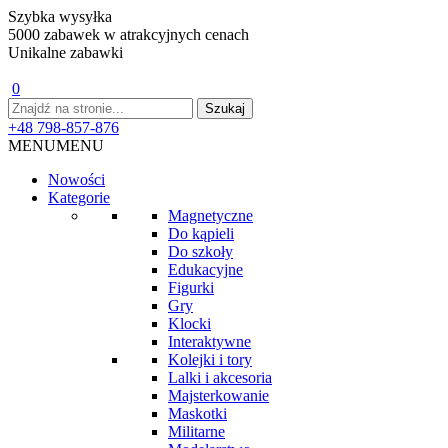
Szybka wysyłka
5000 zabawek w atrakcyjnych cenach
Unikalne zabawki
0
+48 798-857-876
MENU
MENU
Nowości
Kategorie
Magnetyczne
Do kąpieli
Do szkoły
Edukacyjne
Figurki
Gry
Klocki
Interaktywne
Kolejki i tory
Lalki i akcesoria
Majsterkowanie
Maskotki
Militarne