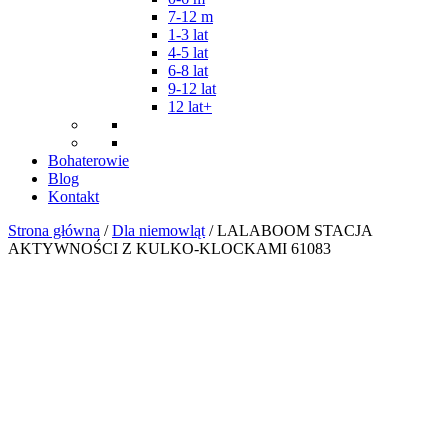
7-12 m
1-3 lat
4-5 lat
6-8 lat
9-12 lat
12 lat+
Bohaterowie
Blog
Kontakt
Strona główna
/
Dla niemowląt
/ LALABOOM STACJA
AKTYWNOŚCI Z KULKO-KLOCKAMI 61083