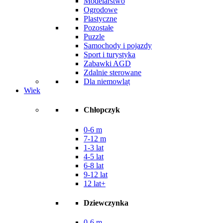
Modelarstwo
Ogrodowe
Plastyczne
Pozostałe
Puzzle
Samochody i pojazdy
Sport i turystyka
Zabawki AGD
Zdalnie sterowane
Dla niemowląt
Wiek
Chłopczyk
0-6 m
7-12 m
1-3 lat
4-5 lat
6-8 lat
9-12 lat
12 lat+
Dziewczynka
0-6 m