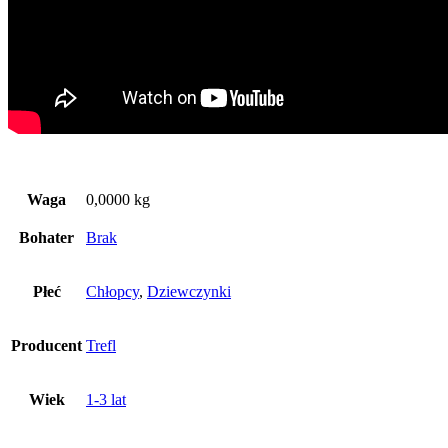
Waga
0,0000 kg
Bohater
Brak
Płeć
Chłopcy
,
Dziewczynki
Producent
Trefl
Wiek
1-3 lat