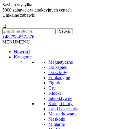
Szybka wysyłka
5000 zabawek w atrakcyjnych cenach
Unikalne zabawki
0
+48 798-857-876
MENU
MENU
Nowości
Kategorie
Magnetyczne
Do kąpieli
Do szkoły
Edukacyjne
Figurki
Gry
Klocki
Interaktywne
Kolejki i tory
Lalki i akcesoria
Majsterkowanie
Maskotki
Militarne