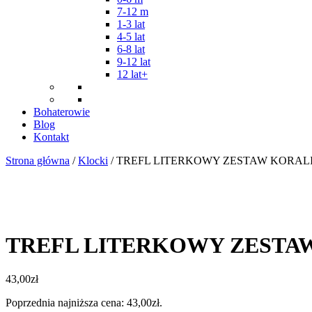
7-12 m
1-3 lat
4-5 lat
6-8 lat
9-12 lat
12 lat+
Bohaterowie
Blog
Kontakt
Strona główna
/
Klocki
/ TREFL LITERKOWY ZESTAW KORA
TREFL LITERKOWY ZESTA
43,00
zł
Poprzednia najniższa cena:
43,00
zł
.