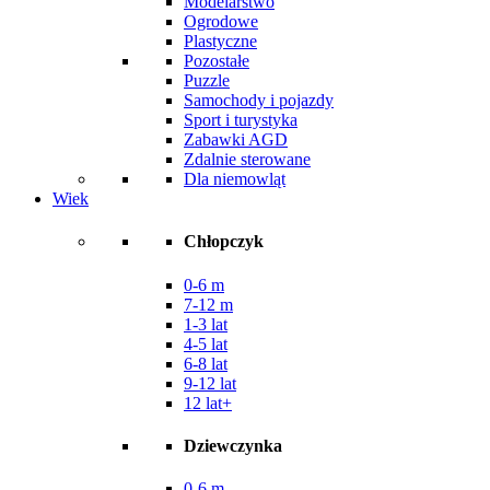
Modelarstwo
Ogrodowe
Plastyczne
Pozostałe
Puzzle
Samochody i pojazdy
Sport i turystyka
Zabawki AGD
Zdalnie sterowane
Dla niemowląt
Wiek
Chłopczyk
0-6 m
7-12 m
1-3 lat
4-5 lat
6-8 lat
9-12 lat
12 lat+
Dziewczynka
0-6 m