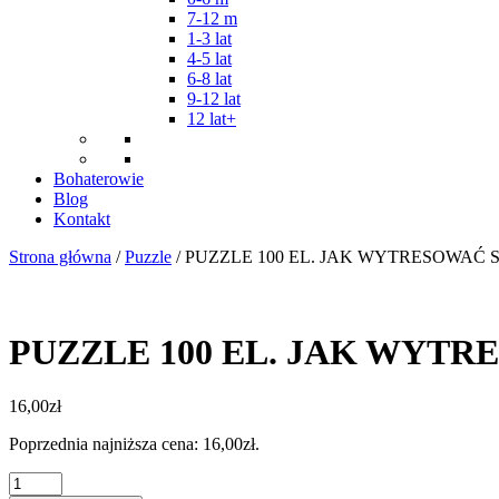
7-12 m
1-3 lat
4-5 lat
6-8 lat
9-12 lat
12 lat+
Bohaterowie
Blog
Kontakt
Strona główna
/
Puzzle
/ PUZZLE 100 EL. JAK WYTRESOWAĆ 
PUZZLE 100 EL. JAK WYTR
16,00
zł
Poprzednia najniższa cena:
16,00
zł
.
ilość