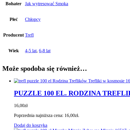
Bohater
Jak wytresować Smoka
Płeć
Chłopcy
Producent
Trefl
Wiek
4-5 lat
,
6-8 lat
Może spodoba się również…
PUZZLE 100 EL. RODZINA TREFL
16,00
zł
Poprzednia najniższa cena:
16,00
zł
.
Dodaj do koszyka