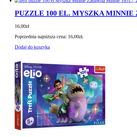
PUZZLE 100 EL. MYSZKA MINNIE
16,00
zł
Poprzednia najniższa cena:
16,00
zł
.
Dodaj do koszyka