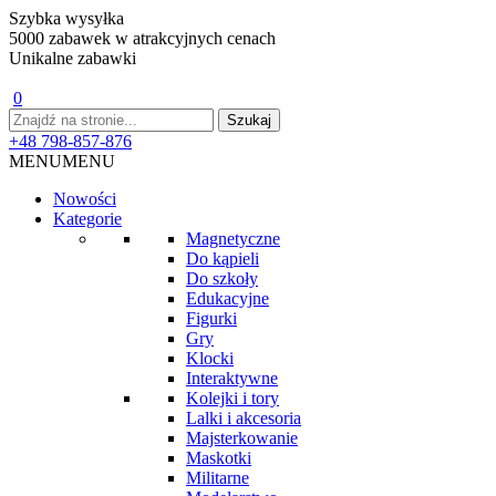
Szybka wysyłka
5000 zabawek w atrakcyjnych cenach
Unikalne zabawki
0
+48 798-857-876
MENU
MENU
Nowości
Kategorie
Magnetyczne
Do kąpieli
Do szkoły
Edukacyjne
Figurki
Gry
Klocki
Interaktywne
Kolejki i tory
Lalki i akcesoria
Majsterkowanie
Maskotki
Militarne