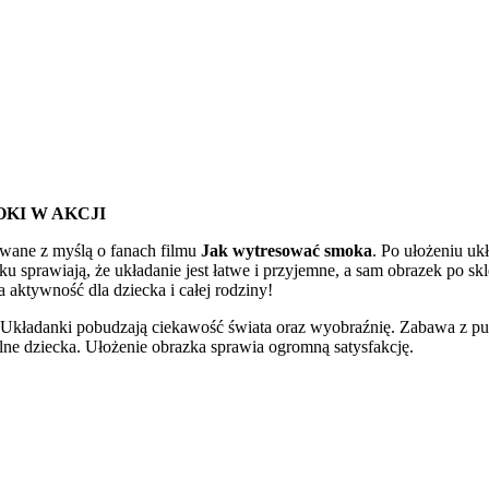
KI W AKCJI
owane z myślą o fanach filmu
Jak wytresować smoka
. Po ułożeniu uk
sprawiają, że układanie jest łatwe i przyjemne, a sam obrazek po skle
a aktywność dla dziecka i całej rodziny!
 Układanki pobudzają ciekawość świata oraz wyobraźnię. Zabawa z puz
lne dziecka. Ułożenie obrazka sprawia ogromną satysfakcję.