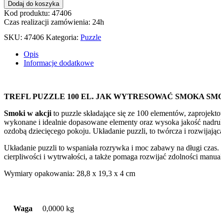
PUZZLE
Dodaj do koszyka
100
Kod produktu: 47406
EL.
Czas realizacji zamówienia: 24h
JAK
WYTRESOWAĆ
SKU:
47406
Kategoria:
Puzzle
SMOKA
SMOKI
Opis
W
Informacje dodatkowe
AKCJI
16524
TREFL PUZZLE 100 EL. JAK WYTRESOWAĆ SMOKA SMO
Smoki w akcji
to puzzle składające się ze 100 elementów, zaprojekt
wykonane i idealnie dopasowane elementy oraz wysoka jakość nadruku 
ozdobą dziecięcego pokoju. Układanie puzzli, to twórcza i rozwijając
Układanie puzzli to wspaniała rozrywka i moc zabawy na długi czas.
cierpliwości i wytrwałości, a także pomaga rozwijać zdolności manua
Wymiary opakowania: 28,8 x 19,3 x 4 cm
Waga
0,0000 kg