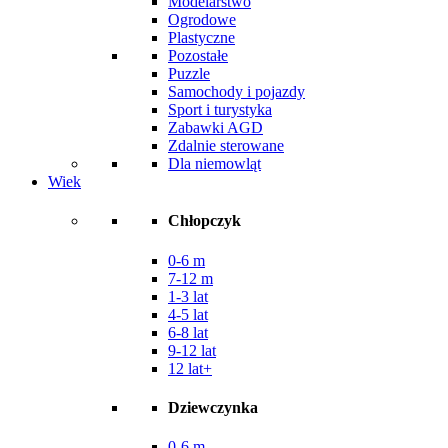
Modelarstwo
Ogrodowe
Plastyczne
Pozostałe
Puzzle
Samochody i pojazdy
Sport i turystyka
Zabawki AGD
Zdalnie sterowane
Dla niemowląt
Wiek
Chłopczyk
0-6 m
7-12 m
1-3 lat
4-5 lat
6-8 lat
9-12 lat
12 lat+
Dziewczynka
0-6 m