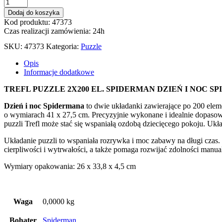
ilość
PUZZLE
Dodaj do koszyka
2X200
Kod produktu: 47373
EL.
Czas realizacji zamówienia: 24h
SPIDERMAN
DZIEŃ
SKU:
47373
Kategoria:
Puzzle
I
NOC
Opis
SPIDERMANA
Informacje dodatkowe
13314
TREFL PUZZLE 2X200 EL. SPIDERMAN DZIEŃ I NOC S
Dzień i noc Spidermana
to dwie układanki zawierające po 200 elem
o wymiarach 41 x 27,5 cm. Precyzyjnie wykonane i idealnie dopasowa
puzzli Trefl może stać się wspaniałą ozdobą dziecięcego pokoju. Układ
Układanie puzzli to wspaniała rozrywka i moc zabawy na długi czas.
cierpliwości i wytrwałości, a także pomaga rozwijać zdolności manua
Wymiary opakowania: 26 x 33,8 x 4,5 cm
Waga
0,0000 kg
Bohater
Spiderman