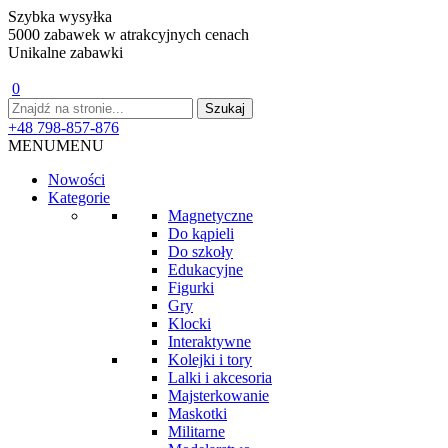
Szybka wysyłka
5000 zabawek w atrakcyjnych cenach
Unikalne zabawki
0
+48 798-857-876
MENU
MENU
Nowości
Kategorie
Magnetyczne
Do kąpieli
Do szkoły
Edukacyjne
Figurki
Gry
Klocki
Interaktywne
Kolejki i tory
Lalki i akcesoria
Majsterkowanie
Maskotki
Militarne