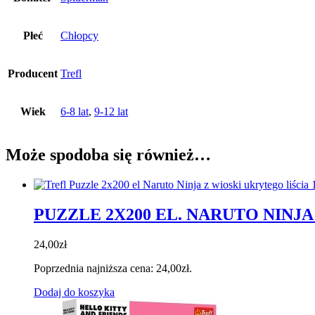
Płeć
Chłopcy
Producent
Trefl
Wiek
6-8 lat
,
9-12 lat
Może spodoba się również…
PUZZLE 2X200 EL. NARUTO NINJA
24,00
zł
Poprzednia najniższa cena:
24,00
zł
.
Dodaj do koszyka