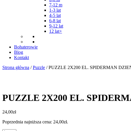
7-12 m
1-3 lat
4-5 lat
6-8 lat
9-12 lat
12 lat+
Bohaterowie
Blog
Kontakt
Strona główna
/
Puzzle
/ PUZZLE 2X200 EL. SPIDERMAN DZIE
PUZZLE 2X200 EL. SPIDERM
24,00
zł
Poprzednia najniższa cena:
24,00
zł
.