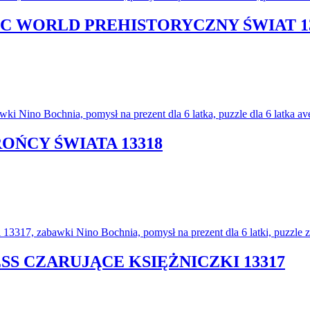
SIC WORLD PREHISTORYCZNY ŚWIAT 1
ROŃCY ŚWIATA 13318
ESS CZARUJĄCE KSIĘŻNICZKI 13317