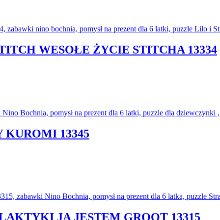
 STITCH WESOŁE ŻYCIE STITCHA 13334
Y KUROMI 13345
ALAKTYKI JA JESTEM GROOT 13315