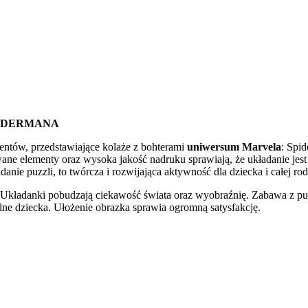
PIDERMANA
entów, przedstawiające kolaże z bohterami
uniwersum Marvela
: Spi
ne elementy oraz wysoka jakość nadruku sprawiają, że układanie jest 
anie puzzli, to twórcza i rozwijająca aktywność dla dziecka i całej ro
 Układanki pobudzają ciekawość świata oraz wyobraźnię. Zabawa z puz
lne dziecka. Ułożenie obrazka sprawia ogromną satysfakcję.