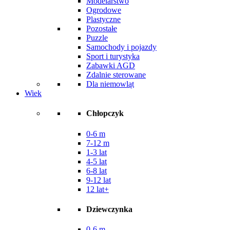
Modelarstwo
Ogrodowe
Plastyczne
Pozostałe
Puzzle
Samochody i pojazdy
Sport i turystyka
Zabawki AGD
Zdalnie sterowane
Dla niemowląt
Wiek
Chłopczyk
0-6 m
7-12 m
1-3 lat
4-5 lat
6-8 lat
9-12 lat
12 lat+
Dziewczynka
0-6 m