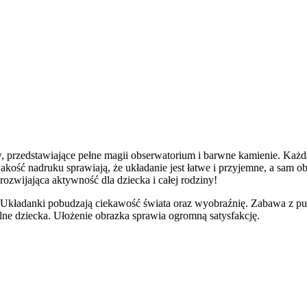
, przedstawiające pełne magii obserwatorium i barwne kamienie. Każ
ość nadruku sprawiają, że układanie jest łatwe i przyjemne, a sam obr
rozwijająca aktywność dla dziecka i całej rodziny!
 Układanki pobudzają ciekawość świata oraz wyobraźnię. Zabawa z puz
lne dziecka. Ułożenie obrazka sprawia ogromną satysfakcję.