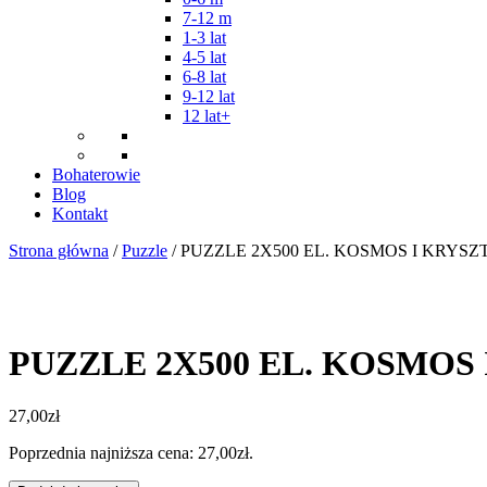
7-12 m
1-3 lat
4-5 lat
6-8 lat
9-12 lat
12 lat+
Bohaterowie
Blog
Kontakt
Strona główna
/
Puzzle
/ PUZZLE 2X500 EL. KOSMOS I KRYSZ
PUZZLE 2X500 EL. KOSMOS 
27,00
zł
Poprzednia najniższa cena:
27,00
zł
.