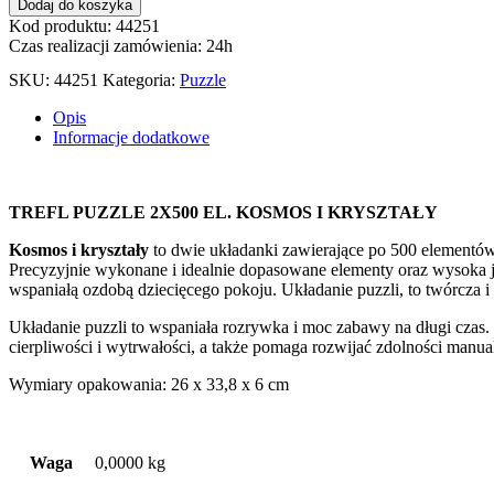
ilość
Dodaj do koszyka
PUZZLE
Kod produktu: 44251
2X500
Czas realizacji zamówienia: 24h
EL.
SKU:
44251
Kategoria:
Puzzle
KOSMOS
I
Opis
KRYSZTAŁY
Informacje dodatkowe
37499
TREFL PUZZLE 2X500 EL. KOSMOS I KRYSZTAŁY
Kosmos i kryształy
to dwie układanki zawierające po 500 elementów
Precyzyjnie wykonane i idealnie dopasowane elementy oraz wysoka jak
wspaniałą ozdobą dziecięcego pokoju. Układanie puzzli, to twórcza i 
Układanie puzzli to wspaniała rozrywka i moc zabawy na długi czas.
cierpliwości i wytrwałości, a także pomaga rozwijać zdolności manua
Wymiary opakowania: 26 x 33,8 x 6 cm
Waga
0,0000 kg