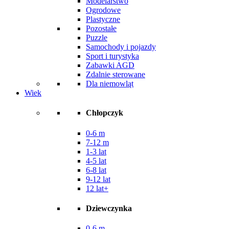
Modelarstwo
Ogrodowe
Plastyczne
Pozostałe
Puzzle
Samochody i pojazdy
Sport i turystyka
Zabawki AGD
Zdalnie sterowane
Dla niemowląt
Wiek
Chłopczyk
0-6 m
7-12 m
1-3 lat
4-5 lat
6-8 lat
9-12 lat
12 lat+
Dziewczynka
0-6 m