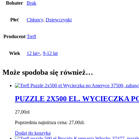
Bohater
Brak
Płeć
Chłopcy
,
Dziewczynki
Producent
Trefl
Wiek
12 lat+
,
9-12 lat
Może spodoba się również…
PUZZLE 2X500 EL. WYCIECZKA P
27,00
zł
Poprzednia najniższa cena:
27,00
zł
.
Dodaj do koszyka