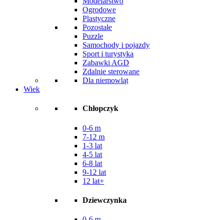
Modelarstwo
Ogrodowe
Plastyczne
Pozostałe
Puzzle
Samochody i pojazdy
Sport i turystyka
Zabawki AGD
Zdalnie sterowane
Dla niemowląt
Wiek
Chłopczyk
0-6 m
7-12 m
1-3 lat
4-5 lat
6-8 lat
9-12 lat
12 lat+
Dziewczynka
0-6 m