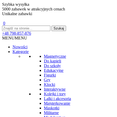
Szybka wysyłka
5000 zabawek w atrakcyjnych cenach
Unikalne zabawki
0
+48 798-857-876
MENU
MENU
Nowości
Kategorie
Magnetyczne
Do kąpieli
Do szkoły
Edukacyjne
Figurki
Gry
Klocki
Interaktywne
Kolejki i tory
Lalki i akcesoria
Majsterkowanie
Maskotki
Militarne