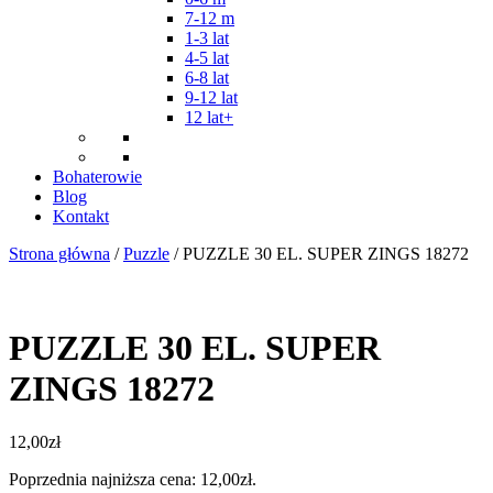
7-12 m
1-3 lat
4-5 lat
6-8 lat
9-12 lat
12 lat+
Bohaterowie
Blog
Kontakt
Strona główna
/
Puzzle
/ PUZZLE 30 EL. SUPER ZINGS 18272
PUZZLE 30 EL. SUPER
ZINGS 18272
12,00
zł
Poprzednia najniższa cena:
12,00
zł
.