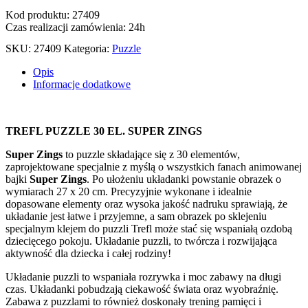
Kod produktu: 27409
Czas realizacji zamówienia: 24h
SKU:
27409
Kategoria:
Puzzle
Opis
Informacje dodatkowe
TREFL PUZZLE 30 EL. SUPER ZINGS
Super Zings
to puzzle składające się z 30 elementów,
zaprojektowane specjalnie z myślą o wszystkich fanach animowanej
bajki
Super Zings
. Po ułożeniu układanki powstanie obrazek o
wymiarach 27 x 20 cm. Precyzyjnie wykonane i idealnie
dopasowane elementy oraz wysoka jakość nadruku sprawiają, że
układanie jest łatwe i przyjemne, a sam obrazek po sklejeniu
specjalnym klejem do puzzli Trefl może stać się wspaniałą ozdobą
dziecięcego pokoju. Układanie puzzli, to twórcza i rozwijająca
aktywność dla dziecka i całej rodziny!
Układanie puzzli to wspaniała rozrywka i moc zabawy na długi
czas. Układanki pobudzają ciekawość świata oraz wyobraźnię.
Zabawa z puzzlami to również doskonały trening pamięci i