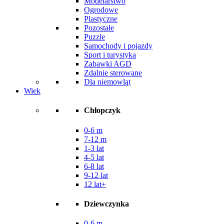
Modelarstwo
Ogrodowe
Plastyczne
Pozostałe
Puzzle
Samochody i pojazdy
Sport i turystyka
Zabawki AGD
Zdalnie sterowane
Dla niemowląt
Wiek
Chłopczyk
0-6 m
7-12 m
1-3 lat
4-5 lat
6-8 lat
9-12 lat
12 lat+
Dziewczynka
0-6 m