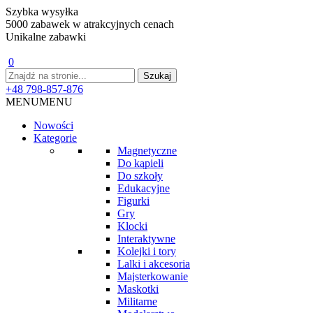
Szybka wysyłka
5000 zabawek w atrakcyjnych cenach
Unikalne zabawki
0
+48 798-857-876
MENU
MENU
Nowości
Kategorie
Magnetyczne
Do kąpieli
Do szkoły
Edukacyjne
Figurki
Gry
Klocki
Interaktywne
Kolejki i tory
Lalki i akcesoria
Majsterkowanie
Maskotki
Militarne