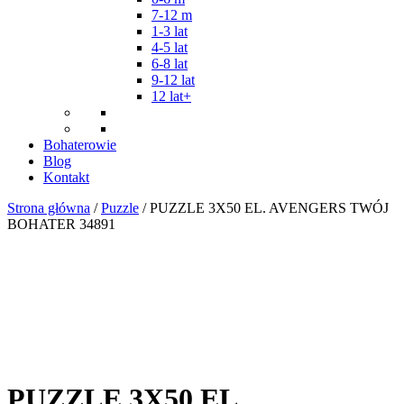
7-12 m
1-3 lat
4-5 lat
6-8 lat
9-12 lat
12 lat+
Bohaterowie
Blog
Kontakt
Strona główna
/
Puzzle
/ PUZZLE 3X50 EL. AVENGERS TWÓJ
BOHATER 34891
PUZZLE 3X50 EL.