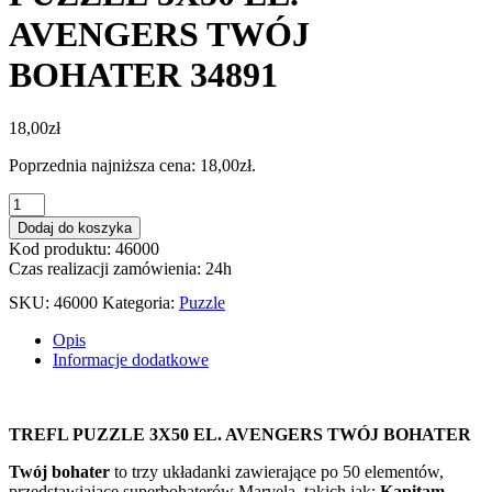
AVENGERS TWÓJ
BOHATER 34891
18,00
zł
Poprzednia najniższa cena:
18,00
zł
.
ilość
PUZZLE
Dodaj do koszyka
3X50
Kod produktu: 46000
EL.
Czas realizacji zamówienia: 24h
AVENGERS
TWÓJ
SKU:
46000
Kategoria:
Puzzle
BOHATER
34891
Opis
Informacje dodatkowe
TREFL PUZZLE 3X50 EL. AVENGERS TWÓJ BOHATER
Twój bohater
to trzy układanki zawierające po 50 elementów,
przedstawiające superbohaterów Marvela, takich jak:
Kapitam