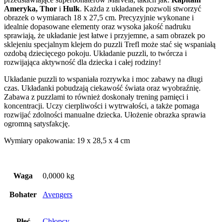
Ameryka,
Thor
i
Hulk
. Każda z układanek pozwoli stworzyć
obrazek o wymiarach 18 x 27,5 cm. Precyzyjnie wykonane i
idealnie dopasowane elementy oraz wysoka jakość nadruku
sprawiają, że układanie jest łatwe i przyjemne, a sam obrazek po
sklejeniu specjalnym klejem do puzzli Trefl może stać się wspaniałą
ozdobą dziecięcego pokoju. Układanie puzzli, to twórcza i
rozwijająca aktywność dla dziecka i całej rodziny!
Układanie puzzli to wspaniała rozrywka i moc zabawy na długi
czas. Układanki pobudzają ciekawość świata oraz wyobraźnię.
Zabawa z puzzlami to również doskonały trening pamięci i
koncentracji. Uczy cierpliwości i wytrwałości, a także pomaga
rozwijać zdolności manualne dziecka. Ułożenie obrazka sprawia
ogromną satysfakcję.
Wymiary opakowania: 19 x 28,5 x 4 cm
Waga
0,0000 kg
Bohater
Avengers
Płeć
Chłopcy