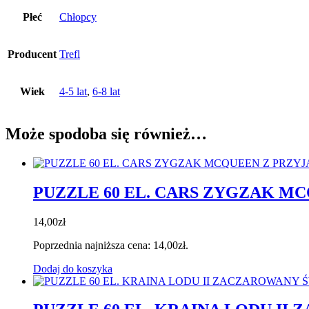
Płeć
Chłopcy
Producent
Trefl
Wiek
4-5 lat
,
6-8 lat
Może spodoba się również…
PUZZLE 60 EL. CARS ZYGZAK MC
14,00
zł
Poprzednia najniższa cena:
14,00
zł
.
Dodaj do koszyka