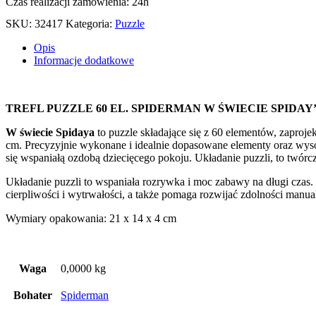
Czas realizacji zamówienia: 24h
SKU:
32417
Kategoria:
Puzzle
Opis
Informacje dodatkowe
TREFL PUZZLE 60 EL. SPIDERMAN W ŚWIECIE SPIDAY
W świecie Spidaya
to puzzle składające się z 60 elementów, zaproj
cm. Precyzyjnie wykonane i idealnie dopasowane elementy oraz wysoka
się wspaniałą ozdobą dziecięcego pokoju. Układanie puzzli, to twórcz
Układanie puzzli to wspaniała rozrywka i moc zabawy na długi czas.
cierpliwości i wytrwałości, a także pomaga rozwijać zdolności manua
Wymiary opakowania: 21 x 14 x 4 cm
Waga
0,0000 kg
Bohater
Spiderman