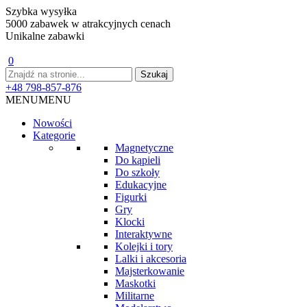
Szybka wysyłka
5000 zabawek w atrakcyjnych cenach
Unikalne zabawki
0
+48 798-857-876
MENU
MENU
Nowości
Kategorie
Magnetyczne
Do kąpieli
Do szkoły
Edukacyjne
Figurki
Gry
Klocki
Interaktywne
Kolejki i tory
Lalki i akcesoria
Majsterkowanie
Maskotki
Militarne