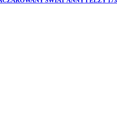
ZACZAROWANY ŚWIAT ANNY I ELZY 173