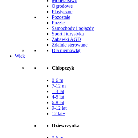
Modelarstwo
Ogrodowe
Plastyczne
Pozostałe
Puzzle
Samochody i pojazdy
Sport i turystyka
Zabawki AGD
Zdalnie sterowane
Dla niemowląt
Wiek
Chłopczyk
0-6 m
7-12 m
1-3 lat
4-5 lat
6-8 lat
9-12 lat
12 lat+
Dziewczynka
0-6 m