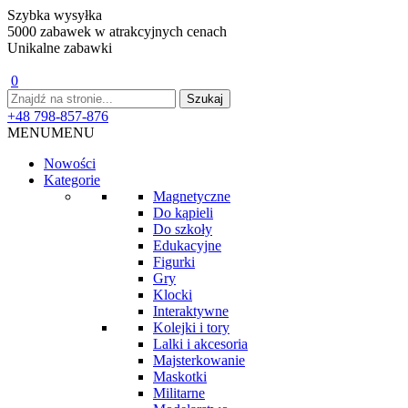
Szybka wysyłka
5000 zabawek w atrakcyjnych cenach
Unikalne zabawki
0
+48 798-857-876
MENU
MENU
Nowości
Kategorie
Magnetyczne
Do kąpieli
Do szkoły
Edukacyjne
Figurki
Gry
Klocki
Interaktywne
Kolejki i tory
Lalki i akcesoria
Majsterkowanie
Maskotki
Militarne