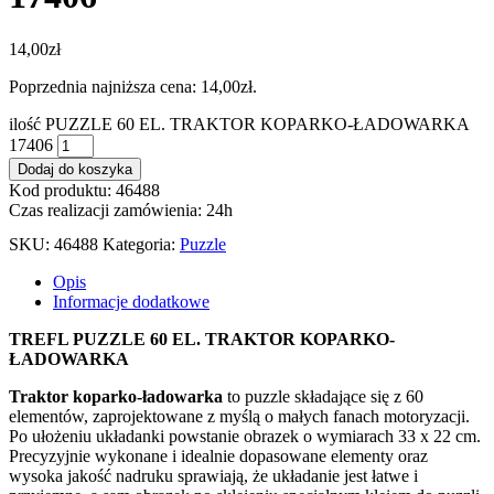
14,00
zł
Poprzednia najniższa cena:
14,00
zł
.
ilość PUZZLE 60 EL. TRAKTOR KOPARKO-ŁADOWARKA
17406
Dodaj do koszyka
Kod produktu: 46488
Czas realizacji zamówienia: 24h
SKU:
46488
Kategoria:
Puzzle
Opis
Informacje dodatkowe
TREFL PUZZLE 60 EL. TRAKTOR KOPARKO-
ŁADOWARKA
Traktor koparko-ładowarka
to puzzle składające się z 60
elementów, zaprojektowane z myślą o małych fanach motoryzacji.
Po ułożeniu układanki powstanie obrazek o wymiarach 33 x 22 cm.
Precyzyjnie wykonane i idealnie dopasowane elementy oraz
wysoka jakość nadruku sprawiają, że układanie jest łatwe i