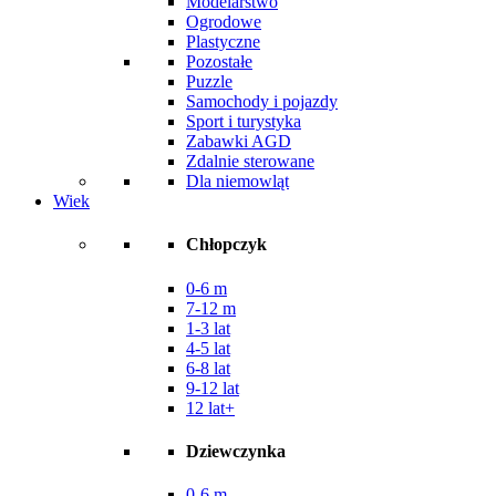
Modelarstwo
Ogrodowe
Plastyczne
Pozostałe
Puzzle
Samochody i pojazdy
Sport i turystyka
Zabawki AGD
Zdalnie sterowane
Dla niemowląt
Wiek
Chłopczyk
0-6 m
7-12 m
1-3 lat
4-5 lat
6-8 lat
9-12 lat
12 lat+
Dziewczynka
0-6 m