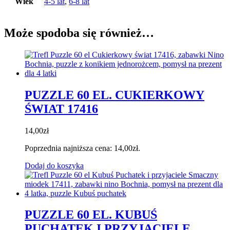
Wiek
4-5 lat
,
6-8 lat
Może spodoba się również…
PUZZLE 60 EL. CUKIERKOWY
ŚWIAT 17416
14,00
zł
Poprzednia najniższa cena:
14,00
zł
.
Dodaj do koszyka
PUZZLE 60 EL. KUBUŚ
PUCHATEK I PRZYJACIELE