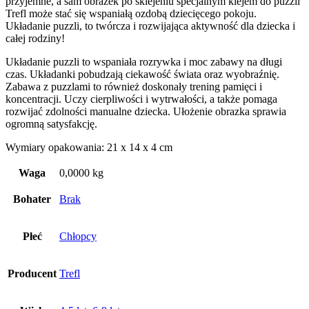
przyjemne, a sam obrazek po sklejeniu specjalnym klejem do puzzli
Trefl może stać się wspaniałą ozdobą dziecięcego pokoju.
Układanie puzzli, to twórcza i rozwijająca aktywność dla dziecka i
całej rodziny!
Układanie puzzli to wspaniała rozrywka i moc zabawy na długi
czas. Układanki pobudzają ciekawość świata oraz wyobraźnię.
Zabawa z puzzlami to również doskonały trening pamięci i
koncentracji. Uczy cierpliwości i wytrwałości, a także pomaga
rozwijać zdolności manualne dziecka. Ułożenie obrazka sprawia
ogromną satysfakcję.
Wymiary opakowania: 21 x 14 x 4 cm
Waga
0,0000 kg
Bohater
Brak
Płeć
Chłopcy
Producent
Trefl