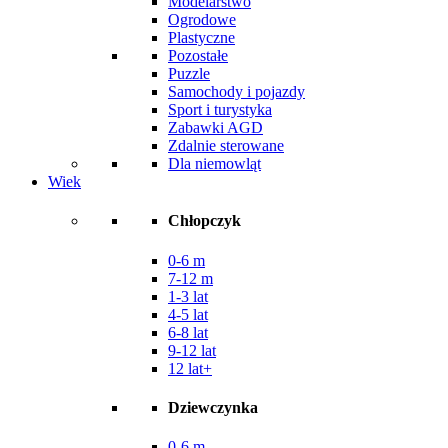
Modelarstwo
Ogrodowe
Plastyczne
Pozostałe
Puzzle
Samochody i pojazdy
Sport i turystyka
Zabawki AGD
Zdalnie sterowane
Dla niemowląt
Wiek
Chłopczyk
0-6 m
7-12 m
1-3 lat
4-5 lat
6-8 lat
9-12 lat
12 lat+
Dziewczynka
0-6 m