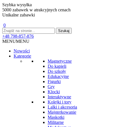
Szybka wysyłka
5000 zabawek w atrakcyjnych cenach
Unikalne zabawki
0
+48 798-857-876
MENU
MENU
Nowości
Kategorie
Magnetyczne
Do kąpieli
Do szkoły
Edukacyjne
Figurki
Gry
Klocki
Interaktywne
Kolejki i tory
Lalki i akcesoria
Majsterkowanie
Maskotki
Militarne