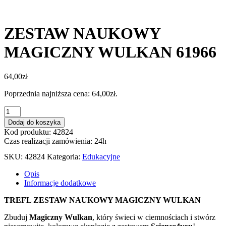
ZESTAW NAUKOWY
MAGICZNY WULKAN 61966
64,00
zł
Poprzednia najniższa cena:
64,00
zł
.
ilość
ZESTAW
Dodaj do koszyka
NAUKOWY
Kod produktu: 42824
MAGICZNY
Czas realizacji zamówienia: 24h
WULKAN
61966
SKU:
42824
Kategoria:
Edukacyjne
Opis
Informacje dodatkowe
TREFL ZESTAW NAUKOWY MAGICZNY WULKAN
Zbuduj
Magiczny Wulkan
, który świeci w ciemnościach i stwórz