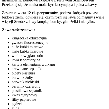
niesamowite, kolorowe eksplozje z zestawem
Science4you
!
Przekonaj się, że nauka może być fascynująca i pełna zabawy.
Zestaw zawiera
12 eksperymentów
, podczas których poznasz
budowę ziemi, dowiesz się, czym różni się lawa od magmy i wiele
więcej! Stwórz z lawy lampkę, bomby, glutożelki i nie tylko.
Zawartość zestawu:
książeczka edukacyjna
gwasze fluorescencyjne
duże kubki miarowe
małe kubki miarowe
wodorowęglan sodu
ława laboratoryjna
karty z elementami wulkanu
drewniane szpatułki
pipety Pasteura
barwnik żółty
barwnik niebieski
barwnik czerwony
plastikowa szpatułka
kwas cytrynowy
filtry papierowe
pędzel
glina