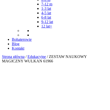
7-12 m
1-3 lat
4-5 lat
6-8 lat
9-12 lat
12 lat+
Bohaterowie
Blog
Kontakt
Strona główna
/
Edukacyjne
/ ZESTAW NAUKOWY
MAGICZNY WULKAN 61966