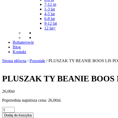
7-12 m
1-3 lat
4-5 lat
6-8 lat
9-12 lat
12 lat+
Bohaterowie
Blog
Kontakt
Strona główna
/
Pozostałe
/ PLUSZAK TY BEANIE BOOS LIS 
PLUSZAK TY BEANIE BOOS
26,00
zł
Poprzednia najniższa cena:
26,00
zł
.
ilość
PLUSZAK
Dodaj do koszyka