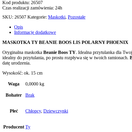
TY
Kod produktu: 26507
BEANIE
Czas realizacji zamówienia: 24h
BOOS
LIS
SKU:
26507
Kategorie:
Maskotki
,
Pozostałe
POLARNY
PHOENIX
Opis
Informacje dodatkowe
MASKOTKA TY BEANIE BOOS LIS POLARNY PHOENIX
Oryginalna maskotka
Beanie Boos TY
. Idealna przytulanka dla Two
idealny do przytulania, po prostu rozpływa się w twoich ramionach.
B
datę urodzenia.
Wysokość: ok. 15 cm
Waga
0,0000 kg
Bohater
Brak
Płeć
Chłopcy
,
Dziewczynki
Producent
Ty