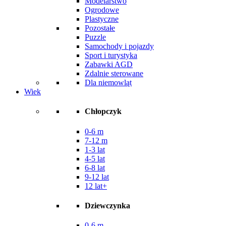
Modelarstwo
Ogrodowe
Plastyczne
Pozostałe
Puzzle
Samochody i pojazdy
Sport i turystyka
Zabawki AGD
Zdalnie sterowane
Dla niemowląt
Wiek
Chłopczyk
0-6 m
7-12 m
1-3 lat
4-5 lat
6-8 lat
9-12 lat
12 lat+
Dziewczynka
0-6 m