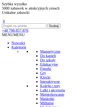
Szybka wysyłka
5000 zabawek w atrakcyjnych cenach
Unikalne zabawki
0
+48 798-857-876
MENU
MENU
Nowości
Kategorie
Magnetyczne
Do kąpieli
Do szkoły
Edukacyjne
Figurki
Gry
Klocki
Interaktywne
Kolejki i tory
Lalki i akcesoria
Majsterkowanie
Maskotki
Militarne