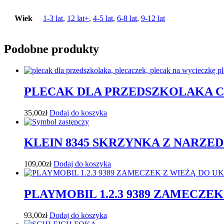
Wiek
1-3 lat
,
12 lat+
,
4-5 lat
,
6-8 lat
,
9-12 lat
Podobne produkty
PLECAK DLA PRZEDSZKOLAKA CA
35,00
zł
Dodaj do koszyka
KLEIN 8345 SKRZYNKA Z NARZE
109,00
zł
Dodaj do koszyka
PLAYMOBIL 1.2.3 9389 ZAMECZE
93,00
zł
Dodaj do koszyka