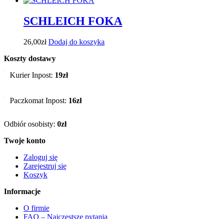
SCHLEICH FOKA
26,00
zł
Dodaj do koszyka
Koszty dostawy
Kurier Inpost:
19zł
Paczkomat Inpost:
16zł
Odbiór osobisty:
0zł
Twoje konto
Zaloguj się
Zarejestruj się
Koszyk
Informacje
O firmie
FAQ – Najczęstsze pytania