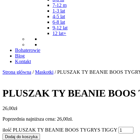
7-12 m
1-3 lat
4-5 lat
6-8 lat
9-12 lat
12 lat+
Bohaterowie
Blog
Kontakt
Strona główna
/
Maskotki
/ PLUSZAK TY BEANIE BOOS TYGR
PLUSZAK TY BEANIE BOOS
26,00
zł
Poprzednia najniższa cena:
26,00
zł
.
ilość PLUSZAK TY BEANIE BOOS TYGRYS TIGGY
Dodaj do koszyka