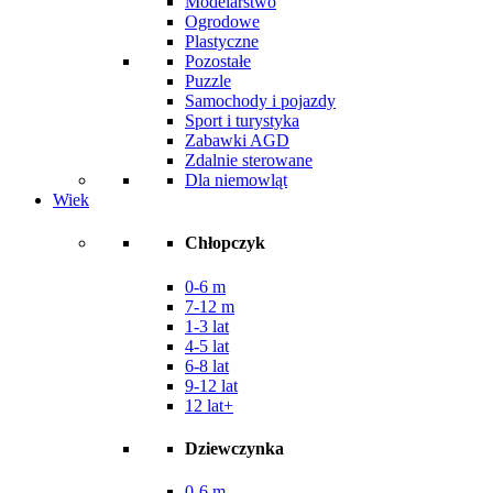
Modelarstwo
Ogrodowe
Plastyczne
Pozostałe
Puzzle
Samochody i pojazdy
Sport i turystyka
Zabawki AGD
Zdalnie sterowane
Dla niemowląt
Wiek
Chłopczyk
0-6 m
7-12 m
1-3 lat
4-5 lat
6-8 lat
9-12 lat
12 lat+
Dziewczynka
0-6 m