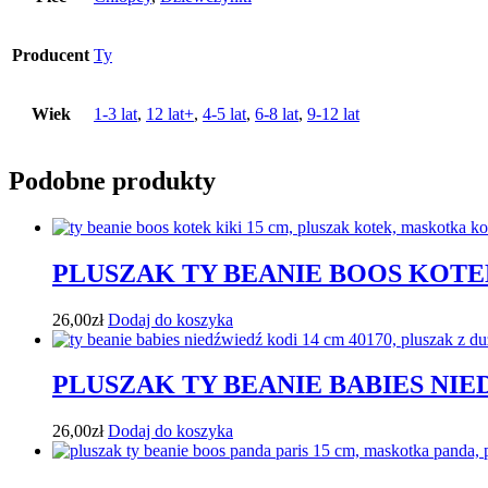
Producent
Ty
Wiek
1-3 lat
,
12 lat+
,
4-5 lat
,
6-8 lat
,
9-12 lat
Podobne produkty
PLUSZAK TY BEANIE BOOS KOTE
26,00
zł
Dodaj do koszyka
PLUSZAK TY BEANIE BABIES NI
26,00
zł
Dodaj do koszyka