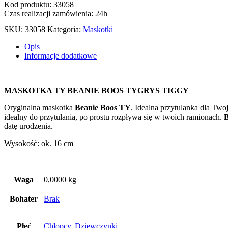
Kod produktu: 33058
Czas realizacji zamówienia: 24h
SKU:
33058
Kategoria:
Maskotki
Opis
Informacje dodatkowe
MASKOTKA TY BEANIE BOOS TYGRYS TIGGY
Oryginalna maskotka
Beanie Boos TY
. Idealna przytulanka dla Two
idealny do przytulania, po prostu rozpływa się w twoich ramionach.
B
datę urodzenia.
Wysokość: ok. 16 cm
Waga
0,0000 kg
Bohater
Brak
Płeć
Chłopcy
,
Dziewczynki