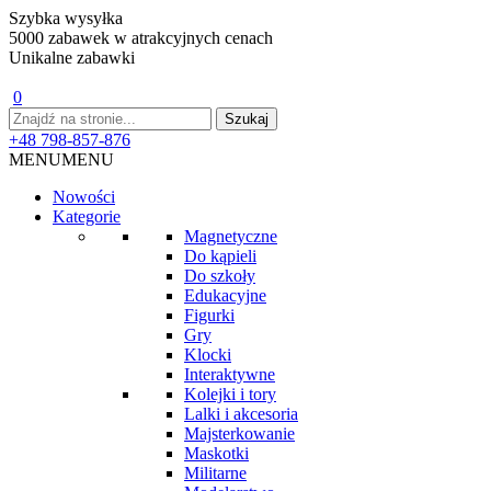
Szybka wysyłka
5000 zabawek w atrakcyjnych cenach
Unikalne zabawki
0
+48 798-857-876
MENU
MENU
Nowości
Kategorie
Magnetyczne
Do kąpieli
Do szkoły
Edukacyjne
Figurki
Gry
Klocki
Interaktywne
Kolejki i tory
Lalki i akcesoria
Majsterkowanie
Maskotki
Militarne