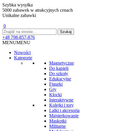
Szybka wysyłka
5000 zabawek w atrakcyjnych cenach
Unikalne zabawki
0
+48 798-857-876
MENU
MENU
Nowości
Kategorie
Magnetyczne
Do kąpieli
Do szkoły
Edukacyjne
Figurki
Gry
Klocki
Interaktywne
Kolejki i tory
Lalki i akcesoria
Majsterkowanie
Maskotki
Militarne