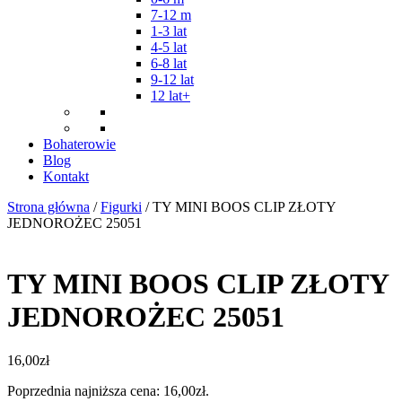
7-12 m
1-3 lat
4-5 lat
6-8 lat
9-12 lat
12 lat+
Bohaterowie
Blog
Kontakt
Strona główna
/
Figurki
/ TY MINI BOOS CLIP ZŁOTY
JEDNOROŻEC 25051
TY MINI BOOS CLIP ZŁOTY
JEDNOROŻEC 25051
16,00
zł
Poprzednia najniższa cena:
16,00
zł
.