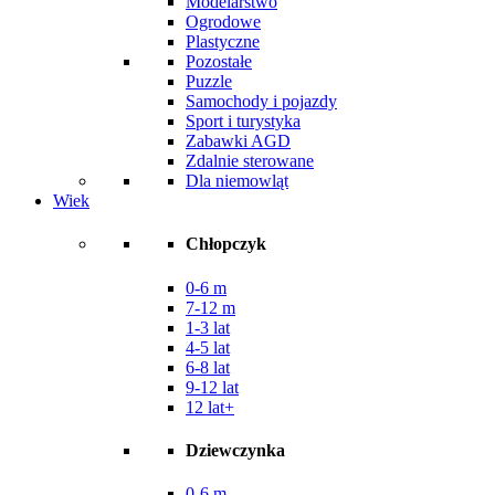
Modelarstwo
Ogrodowe
Plastyczne
Pozostałe
Puzzle
Samochody i pojazdy
Sport i turystyka
Zabawki AGD
Zdalnie sterowane
Dla niemowląt
Wiek
Chłopczyk
0-6 m
7-12 m
1-3 lat
4-5 lat
6-8 lat
9-12 lat
12 lat+
Dziewczynka
0-6 m