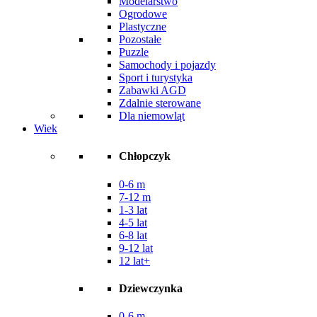
Modelarstwo
Ogrodowe
Plastyczne
Pozostałe
Puzzle
Samochody i pojazdy
Sport i turystyka
Zabawki AGD
Zdalnie sterowane
Dla niemowląt
Wiek
Chłopczyk
0-6 m
7-12 m
1-3 lat
4-5 lat
6-8 lat
9-12 lat
12 lat+
Dziewczynka
0-6 m