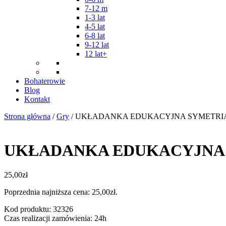
7-12 m
1-3 lat
4-5 lat
6-8 lat
9-12 lat
12 lat+
Bohaterowie
Blog
Kontakt
Strona główna
/
Gry
/ UKŁADANKA EDUKACYJNA SYMETRI
UKŁADANKA EDUKACYJNA
25,00
zł
Poprzednia najniższa cena:
25,00
zł
.
Kod produktu: 32326
Czas realizacji zamówienia: 24h