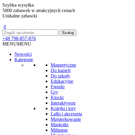
Szybka wysyłka
5000 zabawek w atrakcyjnych cenach
Unikalne zabawki
0
+48 798-857-876
MENU
MENU
Nowości
Kategorie
Magnetyczne
Do kąpieli
Do szkoły
Edukacyjne
Figurki
Gry
Klocki
Interaktywne
Kolejki i tory
Lalki i akcesoria
Majsterkowanie
Maskotki
Militarne