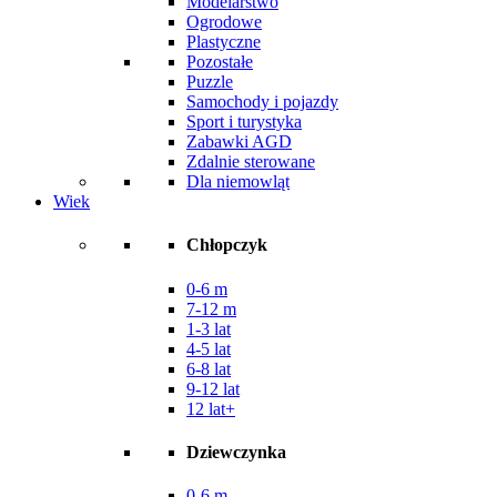
Modelarstwo
Ogrodowe
Plastyczne
Pozostałe
Puzzle
Samochody i pojazdy
Sport i turystyka
Zabawki AGD
Zdalnie sterowane
Dla niemowląt
Wiek
Chłopczyk
0-6 m
7-12 m
1-3 lat
4-5 lat
6-8 lat
9-12 lat
12 lat+
Dziewczynka
0-6 m