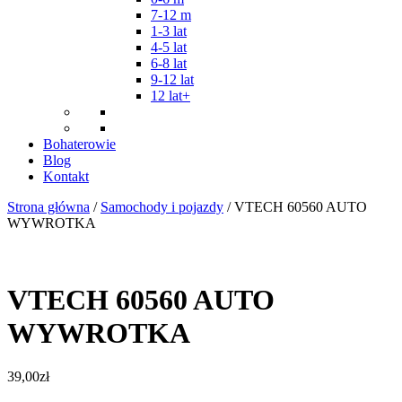
7-12 m
1-3 lat
4-5 lat
6-8 lat
9-12 lat
12 lat+
Bohaterowie
Blog
Kontakt
Strona główna
/
Samochody i pojazdy
/ VTECH 60560 AUTO
WYWROTKA
VTECH 60560 AUTO
WYWROTKA
39,00
zł