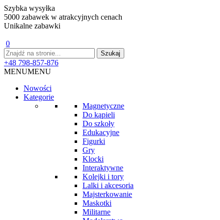
Szybka wysyłka
5000 zabawek w atrakcyjnych cenach
Unikalne zabawki
0
+48 798-857-876
MENU
MENU
Nowości
Kategorie
Magnetyczne
Do kąpieli
Do szkoły
Edukacyjne
Figurki
Gry
Klocki
Interaktywne
Kolejki i tory
Lalki i akcesoria
Majsterkowanie
Maskotki
Militarne