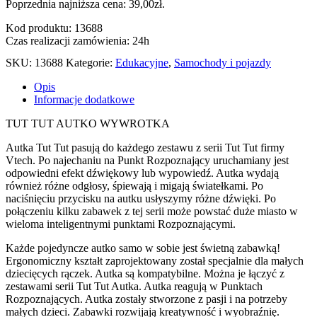
Poprzednia najniższa cena:
39,00
zł
.
Kod produktu: 13688
Czas realizacji zamówienia: 24h
SKU:
13688
Kategorie:
Edukacyjne
,
Samochody i pojazdy
Opis
Informacje dodatkowe
TUT TUT AUTKO WYWROTKA
Autka Tut Tut pasują do każdego zestawu z serii Tut Tut firmy
Vtech. Po najechaniu na Punkt Rozpoznający uruchamiany jest
odpowiedni efekt dźwiękowy lub wypowiedź. Autka wydają
również różne odgłosy, śpiewają i migają światełkami. Po
naciśnięciu przycisku na autku usłyszymy różne dźwięki. Po
połączeniu kilku zabawek z tej serii może powstać duże miasto w
wieloma inteligentnymi punktami Rozpoznającymi.
Każde pojedyncze autko samo w sobie jest świetną zabawką!
Ergonomiczny kształt zaprojektowany został specjalnie dla małych
dziecięcych rączek. Autka są kompatybilne. Można je łączyć z
zestawami serii Tut Tut Autka. Autka reagują w Punktach
Rozpoznających. Autka zostały stworzone z pasji i na potrzeby
małych dzieci. Zabawki rozwijają kreatywność i wyobraźnię.