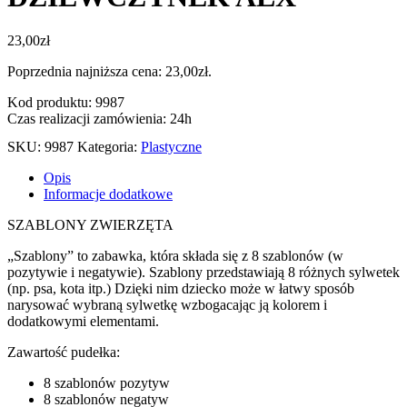
23,00
zł
Poprzednia najniższa cena:
23,00
zł
.
Kod produktu: 9987
Czas realizacji zamówienia: 24h
SKU:
9987
Kategoria:
Plastyczne
Opis
Informacje dodatkowe
SZABLONY ZWIERZĘTA
„Szablony” to zabawka, która składa się z 8 szablonów (w
pozytywie i negatywie). Szablony przedstawiają 8 różnych sylwetek
(np. psa, kota itp.) Dzięki nim dziecko może w łatwy sposób
narysować wybraną sylwetkę wzbogacając ją kolorem i
dodatkowymi elementami.
Zawartość pudełka:
8 szablonów pozytyw
8 szablonów negatyw