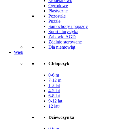
Modelarstwo
Ogrodowe
Plastyczne
Pozostałe
Puzzle
Samochody i pojazdy
Sport i turystyka
Zabawki AGD
Zdalnie sterowane
Dla niemowląt
Wiek
Chłopczyk
0-6 m
7-12 m
1-3 lat
4-5 lat
6-8 lat
9-12 lat
12 lat+
Dziewczynka
0-6 m