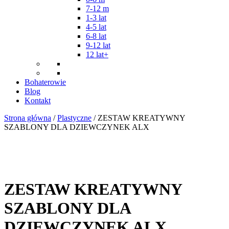
7-12 m
1-3 lat
4-5 lat
6-8 lat
9-12 lat
12 lat+
Bohaterowie
Blog
Kontakt
Strona główna
/
Plastyczne
/ ZESTAW KREATYWNY
SZABLONY DLA DZIEWCZYNEK ALX
ZESTAW KREATYWNY
SZABLONY DLA
DZIEWCZYNEK ALX