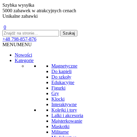
Szybka wysyłka
5000 zabawek w atrakcyjnych cenach
Unikalne zabawki
0
+48 798-857-876
MENU
MENU
Nowości
Kategorie
Magnetyczne
Do kąpieli
Do szkoły
Edukacyjne
Figurki
Gry
Klocki
Interaktywne
Kolejki i tory
Lalki i akcesoria
Majsterkowanie
Maskotki
Militarne