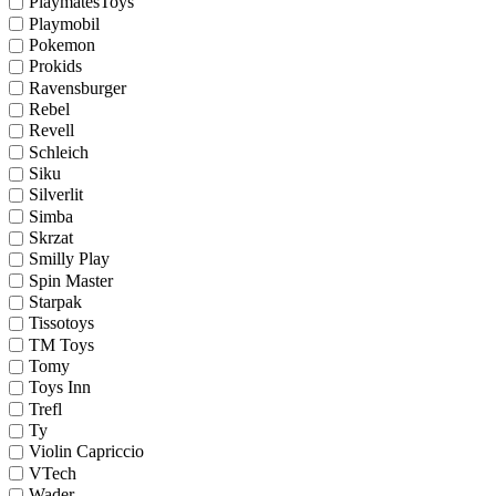
PlaymatesToys
Playmobil
Pokemon
Prokids
Ravensburger
Rebel
Revell
Schleich
Siku
Silverlit
Simba
Skrzat
Smilly Play
Spin Master
Starpak
Tissotoys
TM Toys
Tomy
Toys Inn
Trefl
Ty
Violin Capriccio
VTech
Wader