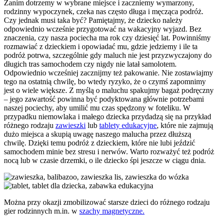
Zanim dotrzemy w wybrane miejsce i zaczniemy wymarzony,
rodzinny wypoczynek, czeka nas często długa i męcząca podróż.
Czy jednak musi taka być? Pamiętajmy, że dziecko należy
odpowiednio wcześnie przygotować na wakacyjny wyjazd. Bez
znaczenia, czy nasza pociecha ma rok czy dziesięć lat. Powinniśmy
rozmawiać z dzieckiem i opowiadać mu, gdzie jedziemy i ile ta
podróż potrwa, szczególnie gdy maluch nie jest przyzwyczajony do
długich tras samochodem czy nigdy nie latał samolotem.
Odpowiednio wcześniej zacznijmy też pakowanie. Nie zostawiajmy
tego na ostatnią chwilę, bo wtedy ryzyko, że o czymś zapomnimy
jest o wiele większe. Z myślą o maluchu spakujmy bagaż podręczny
– jego zawartość powinna być podyktowana głównie potrzebami
naszej pociechy, aby umilić mu czas spędzony w foteliku. W
przypadku niemowlaka i małego dziecka przydadzą się na przykład
różnego rodzaju
zawieszki
lub
tablety edukacyjne
, które nie zajmują
dużo miejsca a skupią uwagę naszego malucha przez dłuższą
chwilę. Dzięki temu podróż z dzieckiem, które nie lubi jeździć
samochodem minie bez stresu i nerwów. Warto rozważyć też podróż
nocą lub w czasie drzemki, o ile dziecko śpi jeszcze w ciągu dnia.
Można przy okazji zmobilizować starsze dzieci do różnego rodzaju
gier rodzinnych m.in. w
szachy magnetyczne.