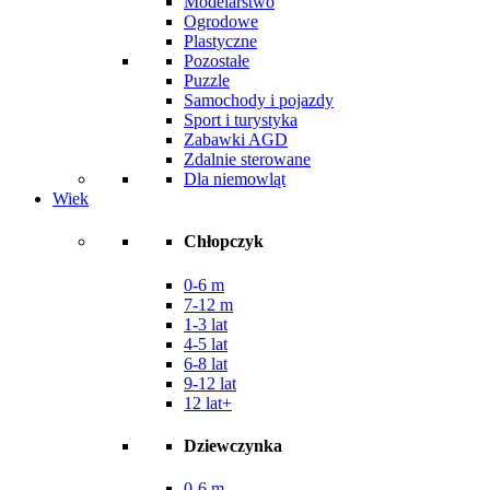
Modelarstwo
Ogrodowe
Plastyczne
Pozostałe
Puzzle
Samochody i pojazdy
Sport i turystyka
Zabawki AGD
Zdalnie sterowane
Dla niemowląt
Wiek
Chłopczyk
0-6 m
7-12 m
1-3 lat
4-5 lat
6-8 lat
9-12 lat
12 lat+
Dziewczynka
0-6 m