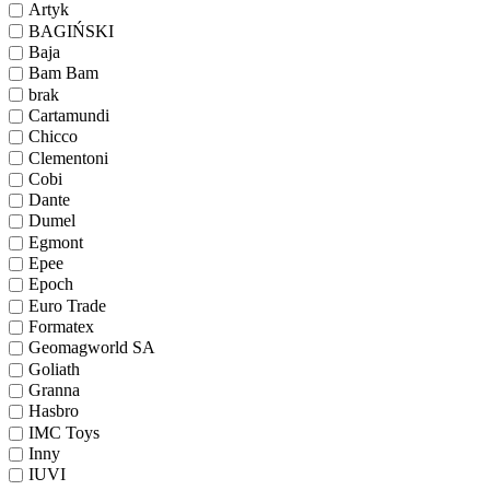
Artyk
BAGIŃSKI
Baja
Bam Bam
brak
Cartamundi
Chicco
Clementoni
Cobi
Dante
Dumel
Egmont
Epee
Epoch
Euro Trade
Formatex
Geomagworld SA
Goliath
Granna
Hasbro
IMC Toys
Inny
IUVI