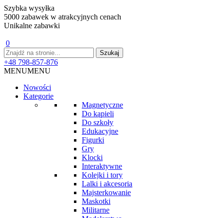
Szybka wysyłka
5000 zabawek w atrakcyjnych cenach
Unikalne zabawki
0
+48 798-857-876
MENU
MENU
Nowości
Kategorie
Magnetyczne
Do kąpieli
Do szkoły
Edukacyjne
Figurki
Gry
Klocki
Interaktywne
Kolejki i tory
Lalki i akcesoria
Majsterkowanie
Maskotki
Militarne