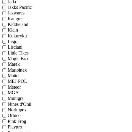
Jada
Jakks Pacific
Jazwares
Kangur
Kiddieland
Klein
Kukuryku
Lego
Lisciani
Little Tikes
Magic Box
Marek
Marioinex
Mattel
MEJ-POL
Meteor
MGA
Multigra
Nines d'Onil
Norimpex
Orbico
Pink Frog
Playgro