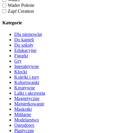
Wader Polesie
Zapf Creation
Kategorie
Dla niemowląt
Do kąpieli
Do szkoły
Edukacyjne
Figurki
Gry
Interaktywne
Klocki
Kolejki i tory
Kolorowanki
Kreatywne
Lalki i akcesoria
Magnetyczne
Majsterkowanie
Maskotki
Militarne
Modelarstwo
Ogrodowe
Plastyczne