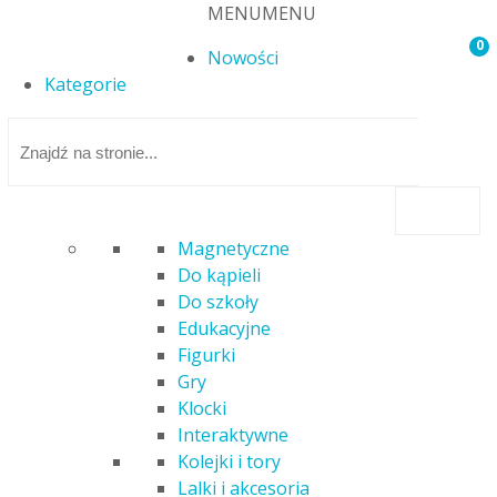
MENU
MENU
0
Nowości
Kategorie
Magnetyczne
Do kąpieli
Strona główna
/ 2 Styczeń, 3 Styczeń, 5 Styczeń 2026 – SKLEP
Do szkoły
NIECZYNNY- REMANENT
Edukacyjne
Figurki
2 Styczeń, 3 Styczeń, 5 Styczeń
Gry
Klocki
2026 – SKLEP NIECZYNNY-
Interaktywne
REMANENT
Kolejki i tory
Lalki i akcesoria