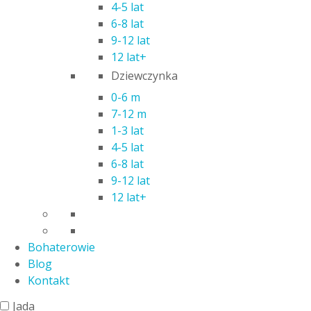
Chicco
4-5 lat
Clementoni
6-8 lat
Cobi
9-12 lat
Dante
12 lat+
Dumel
Dziewczynka
Egmont
0-6 m
Epee
7-12 m
Epoch
1-3 lat
Euro Trade
4-5 lat
Formatex
6-8 lat
9-12 lat
Geomagworld SA
12 lat+
Goliath
Granna
Hasbro
Bohaterowie
IMC Toys
Blog
Inny
Kontakt
IUVI
Jada