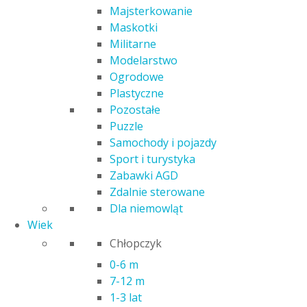
Majsterkowanie
Filtry
Maskotki
Militarne
Płeć
Modelarstwo
Ogrodowe
Chłopcy
Plastyczne
Dziewczynki
Pozostałe
Puzzle
Producent
Samochody i pojazdy
Adamigo
Sport i turystyka
Adriatic
Zabawki AGD
Alexander
Zdalnie sterowane
Artyk
Dla niemowląt
BAGIŃSKI
Wiek
Baja
Chłopczyk
Bam Bam
0-6 m
brak
7-12 m
Cartamundi
1-3 lat