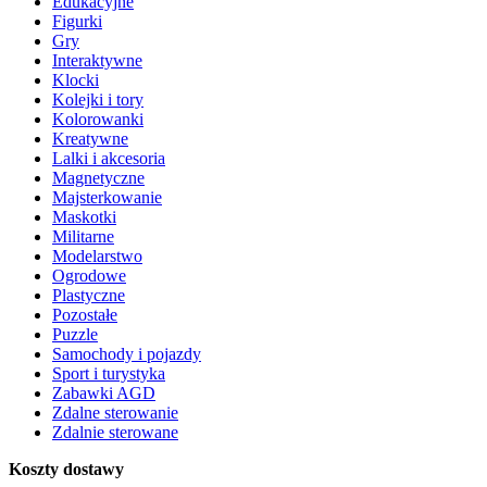
Edukacyjne
Figurki
Gry
Interaktywne
Klocki
Kolejki i tory
Kolorowanki
Kreatywne
Lalki i akcesoria
Magnetyczne
Majsterkowanie
Maskotki
Militarne
Modelarstwo
Ogrodowe
Plastyczne
Pozostałe
Puzzle
Samochody i pojazdy
Sport i turystyka
Zabawki AGD
Zdalne sterowanie
Zdalnie sterowane
Koszty dostawy