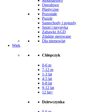
Modelarstwo
Ogrodowe
Plastyczne
Pozostałe
Puzzle
Samochody i pojazdy
Sport i turystyka
Zabawki AGD
Zdalnie sterowane
Dla niemowląt
Wiek
Chłopczyk
0-6 m
7-12 m
1-3 lat
4-5 lat
6-8 lat
9-12 lat
12 lat+
Dziewczynka
0-6 m