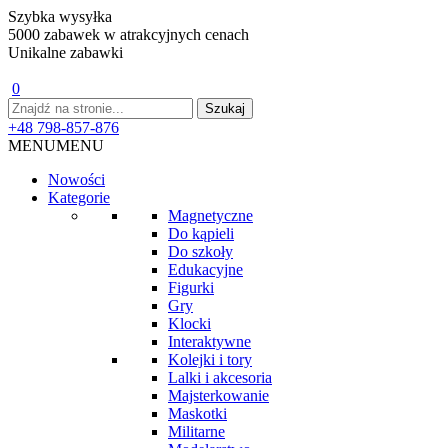
Szybka wysyłka
5000 zabawek w atrakcyjnych cenach
Unikalne zabawki
0
+48 798-857-876
MENU
MENU
Nowości
Kategorie
Magnetyczne
Do kąpieli
Do szkoły
Edukacyjne
Figurki
Gry
Klocki
Interaktywne
Kolejki i tory
Lalki i akcesoria
Majsterkowanie
Maskotki
Militarne