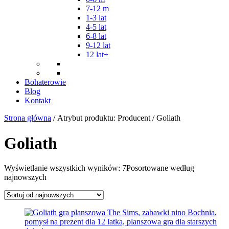
7-12 m
1-3 lat
4-5 lat
6-8 lat
9-12 lat
12 lat+
Bohaterowie
Blog
Kontakt
Strona główna
/ Atrybut produktu: Producent / Goliath
Goliath
Wyświetlanie wszystkich wyników: 7
Posortowane według
najnowszych