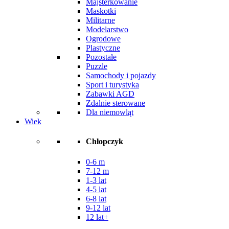
Majsterkowanie
Maskotki
Militarne
Modelarstwo
Ogrodowe
Plastyczne
Pozostałe
Puzzle
Samochody i pojazdy
Sport i turystyka
Zabawki AGD
Zdalnie sterowane
Dla niemowląt
Wiek
Chłopczyk
0-6 m
7-12 m
1-3 lat
4-5 lat
6-8 lat
9-12 lat
12 lat+