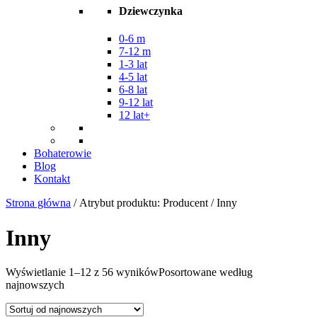
Dziewczynka
0-6 m
7-12 m
1-3 lat
4-5 lat
6-8 lat
9-12 lat
12 lat+
Bohaterowie
Blog
Kontakt
Strona główna
/ Atrybut produktu: Producent / Inny
Inny
Wyświetlanie 1–12 z 56 wyników
Posortowane według
najnowszych