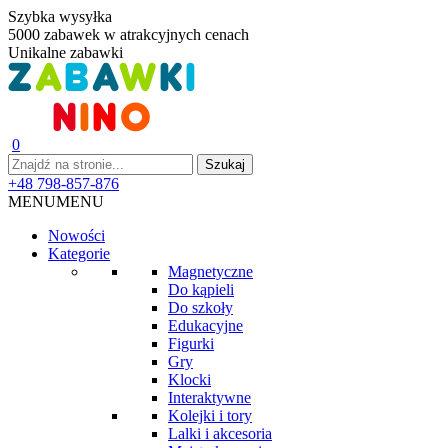
Szybka wysyłka
5000 zabawek w atrakcyjnych cenach
Unikalne zabawki
0
+48 798-857-876
MENU
MENU
Nowości
Kategorie
Magnetyczne
Do kąpieli
Do szkoły
Edukacyjne
Figurki
Gry
Klocki
Interaktywne
Kolejki i tory
Lalki i akcesoria