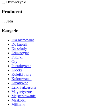
Dziewczynki
Producent
Jada
Kategorie
Dla niemowląt
Do kąpieli
Do szkoły
Edukacyjne
Figurki
Gry
Interaktywne
Klocki
Kolejki i tory
Kolorowanki
Kreatywne
Lalki i akcesoria
Magnetyczne
Majsterkowanie
Maskotki
Militarne