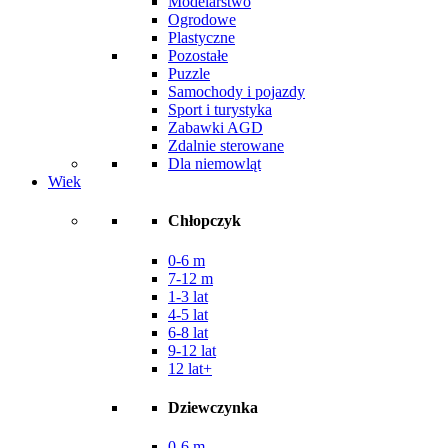
Modelarstwo
Ogrodowe
Plastyczne
Pozostałe
Puzzle
Samochody i pojazdy
Sport i turystyka
Zabawki AGD
Zdalnie sterowane
Dla niemowląt
Wiek
Chłopczyk
0-6 m
7-12 m
1-3 lat
4-5 lat
6-8 lat
9-12 lat
12 lat+
Dziewczynka
0-6 m