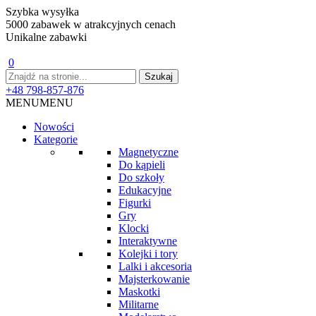
Szybka wysyłka
5000 zabawek w atrakcyjnych cenach
Unikalne zabawki
0
+48 798-857-876
MENU
MENU
Nowości
Kategorie
Magnetyczne
Do kąpieli
Do szkoły
Edukacyjne
Figurki
Gry
Klocki
Interaktywne
Kolejki i tory
Lalki i akcesoria
Majsterkowanie
Maskotki
Militarne