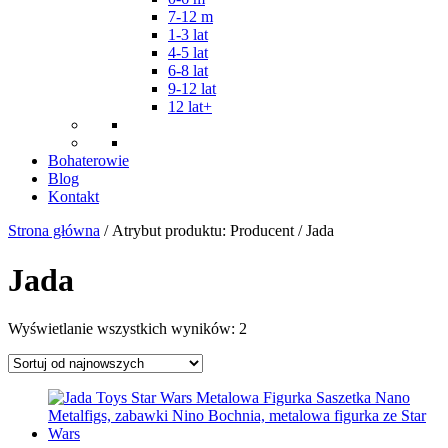
7-12 m
1-3 lat
4-5 lat
6-8 lat
9-12 lat
12 lat+
Bohaterowie
Blog
Kontakt
Strona główna
/ Atrybut produktu: Producent / Jada
Jada
Posortowane
Wyświetlanie wszystkich wyników: 2
według
najnowszych