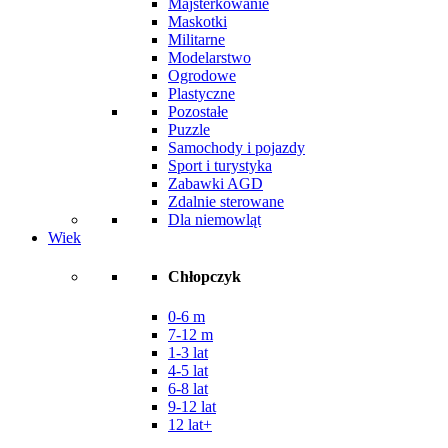
Majsterkowanie
Maskotki
Militarne
Modelarstwo
Ogrodowe
Plastyczne
Pozostałe
Puzzle
Samochody i pojazdy
Sport i turystyka
Zabawki AGD
Zdalnie sterowane
Dla niemowląt
Wiek
Chłopczyk
0-6 m
7-12 m
1-3 lat
4-5 lat
6-8 lat
9-12 lat
12 lat+