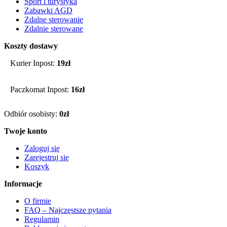
Sport i turystyka
Zabawki AGD
Zdalne sterowanie
Zdalnie sterowane
Koszty dostawy
Kurier Inpost:
19zł
Paczkomat Inpost:
16zł
Odbiór osobisty:
0zł
Twoje konto
Zaloguj się
Zarejestruj się
Koszyk
Informacje
O firmie
FAQ – Najczęstsze pytania
Regulamin