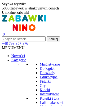
Szybka wysyłka
5000 zabawek w atrakcyjnych cenach
Unikalne zabawki
0
+48 798-857-876
MENU
MENU
Nowości
Kategorie
Magnetyczne
Do kąpieli
Do szkoły
Edukacyjne
Figurki
Gry
Klocki
Interaktywne
Kolejki i tory
Lalki i akcesoria