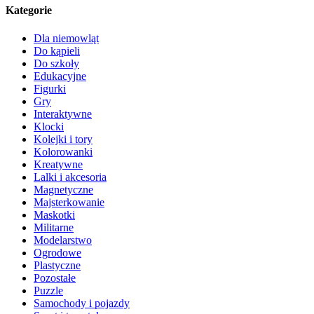
Kategorie
Dla niemowląt
Do kąpieli
Do szkoły
Edukacyjne
Figurki
Gry
Interaktywne
Klocki
Kolejki i tory
Kolorowanki
Kreatywne
Lalki i akcesoria
Magnetyczne
Majsterkowanie
Maskotki
Militarne
Modelarstwo
Ogrodowe
Plastyczne
Pozostałe
Puzzle
Samochody i pojazdy