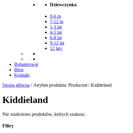
Dziewczynka
0-6 m
7-12 m
1-3 lat
4-5 lat
6-8 lat
9-12 lat
12 lat+
Bohaterowie
Blog
Kontakt
Strona główna
/ Atrybut produktu: Producent / Kiddieland
Kiddieland
Nie znaleziono produktów, których szukasz.
Filtry